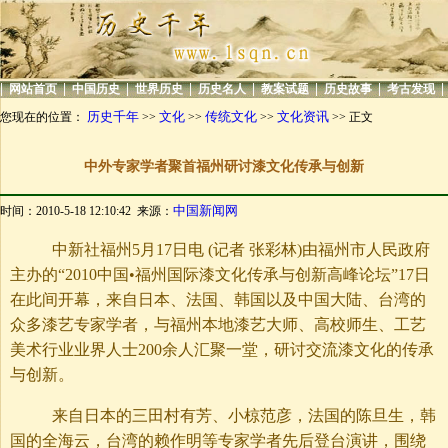
|
|
|
|
|
|
|
|
网站首页
中国历史
世界历史
历史名人
教案试题
历史故事
考古发现
历史千年
文化
传统文化
文化资讯
您现在的位置：
>>
>>
>>
>> 正文
中外专家学者聚首福州研讨漆文化传承与创新
中国新闻网
时间：2010-5-18 12:10:42 来源：
中新社福州5月17日电 (记者 张彩林)由福州市人民政府
主办的“2010中国•福州国际漆文化传承与创新高峰论坛”17日
在此间开幕，来自日本、法国、韩国以及中国大陆、台湾的
众多漆艺专家学者，与福州本地漆艺大师、高校师生、工艺
美术行业业界人士200余人汇聚一堂，研讨交流漆文化的传承
与创新。
来自日本的三田村有芳、小椋范彦，法国的陈旦生，韩
国的全海云，台湾的赖作明等专家学者先后登台演讲，围绕