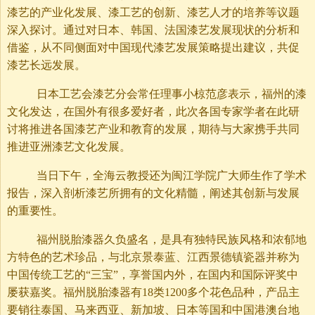
漆艺的产业化发展、漆工艺的创新、漆艺人才的培养等议题
深入探讨。通过对日本、韩国、法国漆艺发展现状的分析和
借鉴，从不同侧面对中国现代漆艺发展策略提出建议，共促
漆艺长远发展。
日本工艺会漆艺分会常任理事小椋范彦表示，福州的漆
文化发达，在国外有很多爱好者，此次各国专家学者在此研
讨将推进各国漆艺产业和教育的发展，期待与大家携手共同
推进亚洲漆艺文化发展。
当日下午，全海云教授还为闽江学院广大师生作了学术
报告，深入剖析漆艺所拥有的文化精髓，阐述其创新与发展
的重要性。
福州脱胎漆器久负盛名，是具有独特民族风格和浓郁地
方特色的艺术珍品，与北京景泰蓝、江西景德镇瓷器并称为
中国传统工艺的“三宝”，享誉国内外，在国内和国际评奖中
屡获嘉奖。福州脱胎漆器有18类1200多个花色品种，产品主
要销往泰国、马来西亚、新加坡、日本等国和中国港澳台地