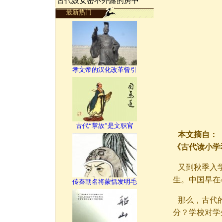
古代妓女密不外露的房中
最新热门
孝文帝的汉化改革曾引
古代“掌故”是文职官
本文摘自：《
《古代读小学
又到秋季入
生。中国早在
传秦朝名将蒙恬发明毛
那么，古代
分？学校对学