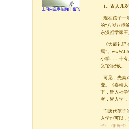
1。古人几
上司向皇帝拍胸口 岳飞
现在孩子一
的“八岁八糊
东汉哲学家王
《大戴礼记
焉”。wwW.
小学……十有
义”的记载。
可见，先秦
变。《嘉靖太
下，皆入社学
者，皆入学”
而唐代孩子
入学也可以，
书》-《旧唐书