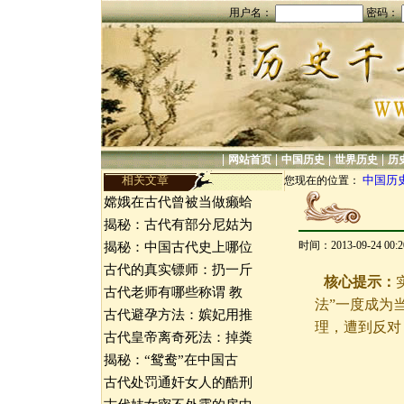
用户名：
密码：
|
|
|
|
网站首页
中国历史
世界历史
历
相关文章
中国历
您现在的位置：
嫦娥在古代曾被当做癞蛤
揭秘：古代有部分尼姑为
时间：2013-09-24 00
揭秘：中国古代史上哪位
古代的真实镖师：扔一斤
核心提示：
古代老师有哪些称谓 教
法”一度成为
古代避孕方法：嫔妃用推
理，遭到反对
古代皇帝离奇死法：掉粪
揭秘：“鸳鸯”在中国古
古代处罚通奸女人的酷刑