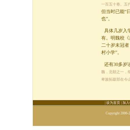
一百五十卷。五
但当时已能“
也”。
具体几岁入
有。明魏校《
二十岁未冠者
村小学”。
还有30多
魏，北朝之一，
卑族拓跋部在今
|
设为首页
|
加入
Copyright 2006-2