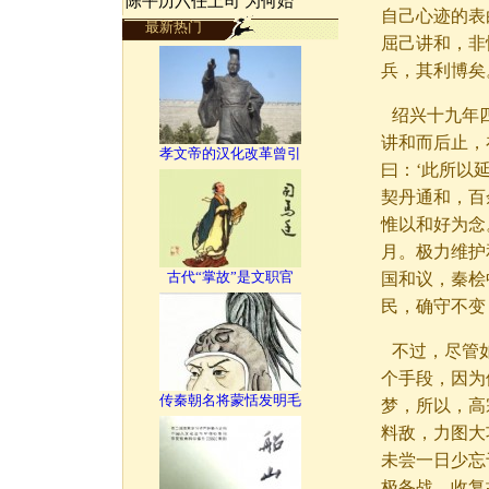
陈平历六任上司 为何始
自己心迹的表
最新热门
屈己讲和，非
兵，其利博矣
绍兴十九年
讲和而后止，
孝文帝的汉化改革曾引
曰：‘此所以
契丹通和，百
惟以和好为念
月。极力维护
古代“掌故”是文职官
国和议，秦桧
民，确守不变
不过，尽管
个手段，因为
传秦朝名将蒙恬发明毛
梦，所以，高
料敌，力图大
未尝一日少忘
极备战。收复