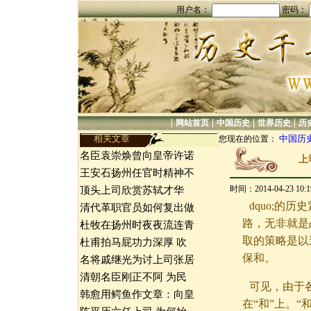
用户名：
密码：
|
|
|
|
网站首页
中国历史
世界历史
历
相关文章
中国历
您现在的位置：
名臣袁崇焕曾向皇帝许诺
上
王安石扬州任官时精神不
时间：2014-04-23 10
顶头上司欣赏苏轼才华
dquo;的
清代革职官员如何复出做
路，无非就是
杜牧在扬州时夜夜流连青
取的策略是以
杜甫拍马屁功力深厚 吹
保和。
名将戚继光为讨上司张居
清朝名臣刚正不阿 为民
可见，由于
韩愈用鳄鱼作文章：向皇
在“和”上。