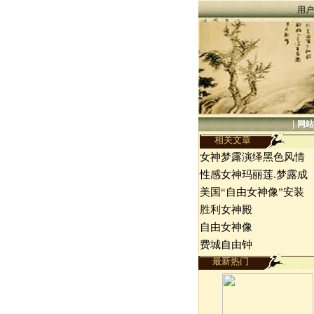
用户
|
网站
相关文章
女神梦露演绎黑色风情
性感女神玛丽莲.梦露成
美国“自由女神像”安装
胜利女神殿
自由女神像
费城自由钟
最新热门