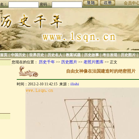
会员中
名：
密码：
|
|
|
|
|
|
|
|
首页
中国历史
世界历史
历史名人
教案试题
历史故事
考古发现
历史图片
历史千年
历史图片
老照片图库
您现在的位置：
>>
>>
>> 正文
自由女神像在法国建造时的绝密照片
ilishi
时间：2012-2-10 11:42:15 来源：