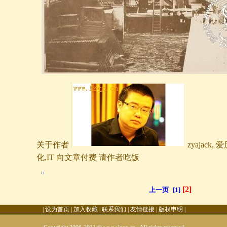
关于作者
zyajack,
化,IT 向文章付费 请作者吃饭
[2]
上一页
[1]
|
设为首页
|
加入收藏
|
联系我们
|
友情链接
|
版权申明
|