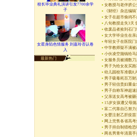
校长毕业典礼演讲引发7700余学
女教授与老伴挤公
子
《财经》杂志编辑
女子在超市偷鸡不
八旬教授走失3天
收废品者捡到石门
女大学毕业生在亲
年轻女子在医院门
女星身陷色情服务 刘嘉玲否认卷
中学教师疑不满被
入
小伙凌空抛钱给马
最新热门
女服务员被捅数刀
男子为给女友买跑
幼儿园校车准载8
男子吸毒耗百万财
男子轻信贵妇重金
男子自称车神超速
父亲送女高考被砸死
15岁女孩遭父母
富二代靠自己努力
女婴注射乙肝疫苗
网上兜售各省高考
男子持自制猎枪恐
两名男青年清晨手