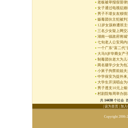
老板被举报假冒律
女子通过电视征婚
男子不堪女友移情
贩毒团伙主犯被判
12岁女孩称遭班
三名少女疑上网交
湖南一镇政府将城管
七旬老人公安局内
一个广东“富二代
大马9岁华裔女产
制毒团伙老大为儿
两名辍学少女为包
小舅子拘禁前姐夫
中学保安为捉外来
大学生开演唱会为母
男子透支10元上
村剧院每周举办脱
共
14438
个社会 首页
|
设为首页
|
加入
Copyright 2006-2