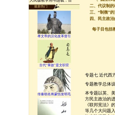
人民版教学用书连载：百
二、代议制的
最新热门
三、“制衡”
四、民主政治
每子目包括
孝文帝的汉化改革曾引
古代“掌故”是文职官
专题七 近代西
专题教学总体
本专题以英、
传秦朝名将蒙恬发明毛
方民主政治的
《联邦宪法》
等几个大问题