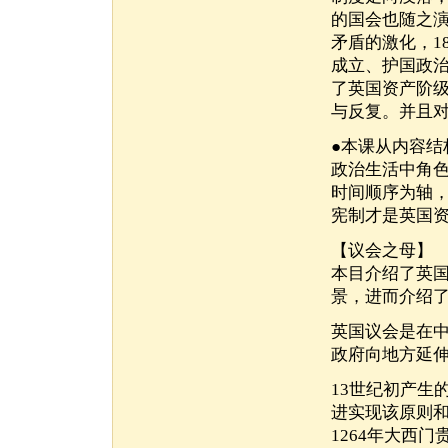
的国会也随之
矛盾的激化，1
成立、护国政
了英国资产阶
与反复。并且
●本课从内容
政治生活中角
时间顺序为轴
宪制才是英国
【议会之母】
本目介绍了英
景，进而介绍
英国议会是在
政府向地方延
13世纪初产生
进实现该原则
1264年大西