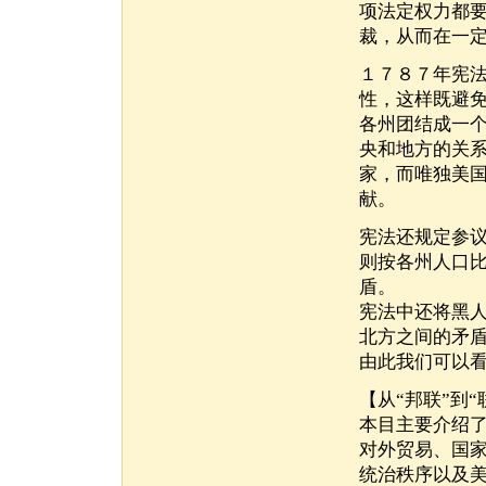
项法定权力都
裁，从而在一
１７８７年宪
性，这样既避
各州团结成一
央和地方的关
家，而唯独美
献。
宪法还规定参
则按各州人口
盾。
宪法中还将黑
北方之间的矛
由此我们可以看
【从“邦联”到“
本目主要介绍了
对外贸易、国
统治秩序以及