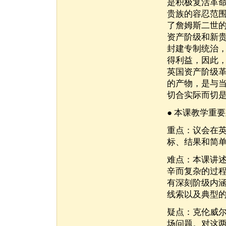
是积极复活革
贵族的容忍范
了詹姆斯二世
资产阶级和新
封建专制统治
得利益，因此
英国资产阶级
的产物，是与
切合实际而切
● 本课教学重
重点：议会在
标、结果和简
难点：本课讲述
辛而复杂的过
有深刻阶级内
线索以及典型
疑点：克伦威
场问题。对这