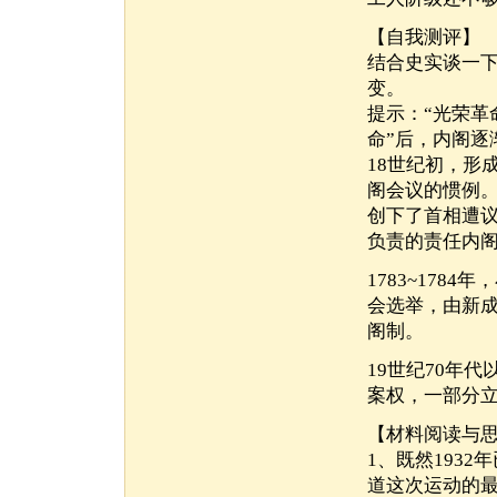
【自我测评】
结合史实谈一
变。
提示：“光荣革
命”后，内阁逐
18世纪初，形
阁会议的惯例。
创下了首相遭
负责的责任内
1783~17
会选举，由新
阁制。
19世纪70年
案权，一部分立
【材料阅读与
1、既然193
道这次运动的