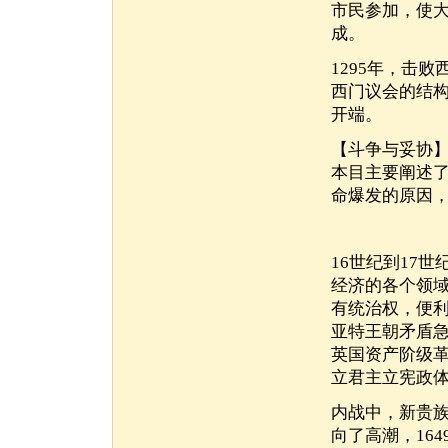
市民参加，使
成。
1295年，击
西门议会的结构
开端。
【斗争与妥协
本目主要阐述
命爆发的原因
16世纪到17
经济的各个领
有统治权，便
亚特王朝矛盾
英国资产阶级
立君主立宪政
内战中，新贵
向了高潮，16