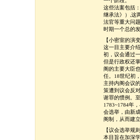
一个阶段。
这些法案包括：
继承法》）,这
法官等重大问
时期一个总的
【小密室的演
这一目主要介绍
初，议会通过
但是行政权还
阁的主要大臣也
任。18世纪初
主持内阁会议的
策遭到议会反
谢罪的惯例。
1783~17
会选举，由新
阁制，从而建
【议会选举规
本目旨在加深