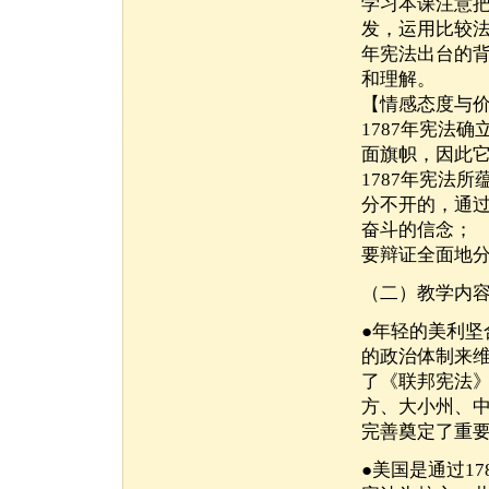
学习本课注意
发，运用比较法
年宪法出台的
和理解。
【情感态度与
1787年宪法
面旗帜，因此
1787年宪法
分不开的，通
奋斗的信念；
要辩证全面地分
（二）教学内
●年轻的美利
的政治体制来维
了《联邦宪法
方、大小州、
完善奠定了重
●美国是通过1