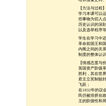
【方法与过程
学习本课可以
些事物为切入
历史认识的深
以及选举程序
学生在学习中
革命前国王和国
内阁之间的关
制度的整体认
【情感态度与
英国资产阶级
胜利，其在世
君主立宪制较
飞跃；
在1832年的
民仍被排挤在
主的阶级性和