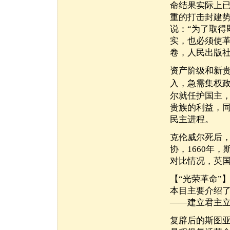
命结果实际上
重的打击封建
说：“为了取
实，也必须使
卷，人民出版社，
资产阶级和新
入，急需集权
尔就任护国主
贵族的利益，
民主进程。
克伦威尔死后
协，1660年
对比情况，英
【“光荣革命”
本目主要介绍
——建立君主
复辟后的斯图