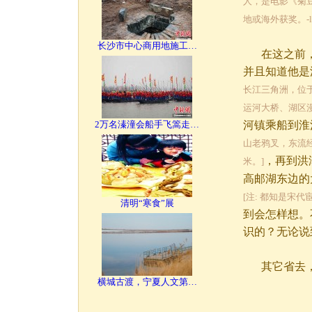
人，是电影《菊
地或海外获奖。-liu
长沙市中心商用地施工…
在这之前，
并且知道他是
长江三角洲，位
运河大桥、湖区
2万名溱潼会船手飞篙走…
河镇乘船到淮
山老鸦叉，东流经
，再到洪
米。]
高邮湖东边的
[注: 都知是宋代宦
清明“寒食”展
到会怎样想。
识的？无论说
其它省去，
横城古渡，宁夏人文第…