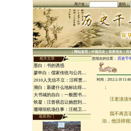
用户名：
密码：
|
|
|
|
网站首页
中国历史
世界历史
历
相关文章
历史千
您现在的位置：
墨白：书的诱惑
廖申白：儒家传统与公共…
时间：2012-2-10 11:
2010人无信不立：汪晖曹…
;
潮白：新建什么地标比得…
大书城的自白：一般图书…
汪老淡淡地
铁凝：汪曾祺总让她想到…
珊瑚坝机场往事：汪精卫…
我不再言语
最新热门
泊，他活得很