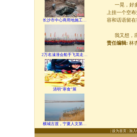
一晃，好多
上挂一个空布
容和话语留在
长沙市中心商用地施工…
我又想，应
责任编辑:
林
2万名溱潼会船手飞篙走…
清明“寒食”展
横城古渡，宁夏人文第…
|
设为首页
|
加入