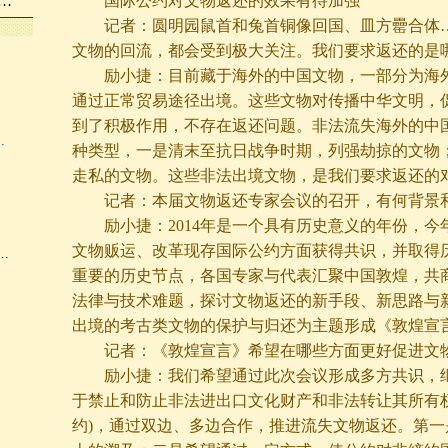
国际公约对文物返还的效果有待加强
…
记者：圆明园鼠首和兔首铜像回国、皿方罍合体…
文物的回流，都会受到极大关注。我们要求返还的是
励小捷：目前藏于海外的中国文物，一部分为海外
通过正常贸易途径出境。这些文物对传播中华文明，
到了积极作用，不存在返还问题。非法流失海外的中
…
种类型，一是清末至抗日战争时期，列强劫掠的文物
走私的文物。这些非法出境文物，是我们要求返还的
记者：本届文物返还专家会议的召开，有何背景
励小捷：2014年是一个具有历史意义的年份，今
文物贩运、改革现存国际公约方面获得共识，并取得
…
重要的历史节点，各国专家与代表汇聚中国敦煌，共
法律与技术难题，探讨文物返还的新手段、新思路与
出境的考古类文物的保护与归还为主题形成《敦煌宣言》。
记者：《敦煌宣言》希望在哪些方面更好促进文
励小捷：我们希望通过此次会议形成多方共识，继续
于禁止和防止非法进出口文化财产和非法转让其所有权
约)，通过双边、多边合作，推进流失文物返还。第一