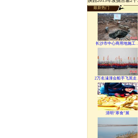
陕西2013年发掘古墓2千
最新热门
长沙市中心商用地施工
2万名溱潼会船手飞篙走
清明“寒食”展