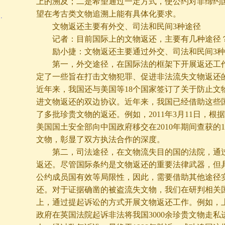
上的溯及；二是希望通过一定方式，使公约对非缔约
望在考古类文物追溯上能有具体化要求。
…
文物返还主要有外交、司法和民间3种途径
记者：目前国际上的文物返还，主要有几种途径
励小捷：文物返还主要通过外交、司法和民间3种
第一，外交途径，在国际法的框架下开展返还工作
定了一些旨在打击文物犯罪、促进非法流失文物返还
近年来，我国还与美国等18个国家签订了关于防止文
进文物返还的双边协议。近年来，我国已经借助这些
了多批珍贵文物的返还。例如，2011年3月11日，根
美国国土安全部向中国政府移交在2010年期间查获的
文物，彰显了双方执法合作的深度。
第二，司法途径，在文物流失目的国的法院，通过
返还。尽管国际条约是文物返还的重要法律武器，但
公约成员国有效等局限性，因此，需要借助其他途径
还。对于证据确凿的被盗流失文物，我们在研判相关
上，通过提起诉讼的方式开展文物返还工作。例如，上
政府在英国法院起诉非法将我国3000余珍贵文物走私