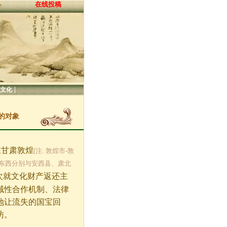
在线投稿
心
|
文化
的对象
在甘肃敦煌
[注: 敦煌市-敦
35′。东西分别与安西县、肃北
次就文化财产返还主
域性合作机制、法律
地让流失的国宝回
访。