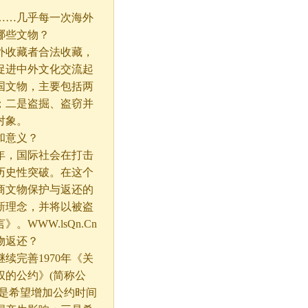
…几乎每一次海外
哪些文物？
收藏者合法收藏，
促进中外文化交流起
国文物，主要包括两
；二是盗掘、盗窃并
对象。
和意义？
年，国际社会在打击
历史性突破。在这个
商文物保护与返还的
新理念，并将以被盗
WWW.lsQn.Cn
物返还？
完善1970年《关
的公约》(简称公
是希望增加公约时间