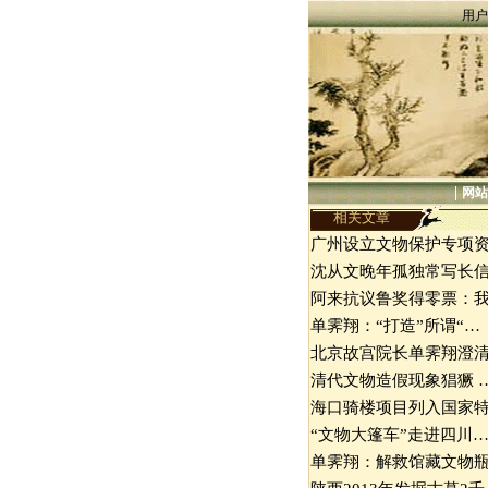
用户
|
网站
相关文章
广州设立文物保护专项
沈从文晚年孤独常写长
阿来抗议鲁奖得零票：
单霁翔：“打造”所谓“…
北京故宫院长单霁翔澄
清代文物造假现象猖獗 
海口骑楼项目列入国家
“文物大篷车”走进四川
单霁翔：解救馆藏文物