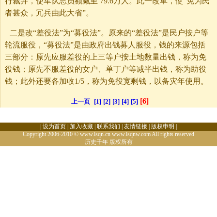
行裁并，使军队总员额减至 79.6万人。此一改革，使“免为民
者甚众，冗兵由此大省”。
二是改“差役法”为“募役法”。原来的“差役法”是民户按户等
轮流服役，“募役法”是由政府出钱募人服役，钱的来源包括
三部分：原先应服差役的上三等户按土地数量出钱，称为免
役钱；原先不服差役的女户、单丁户等减半出钱，称为助役
钱；此外还要各加收1/5，称为免役宽剩钱，以备灾年使用。
[6]
上一页
[1]
[2]
[3]
[4]
[5]
|
设为首页
|
加入收藏
|
联系我们
|
友情链接
|
版权申明
|
Copyright 2006-2010 © www.lsqn.cn www.lsqnw.com All rights reserved
历史千年
版权所有