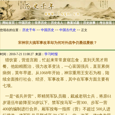
|
|
|
|
|
|
|
|
网站首页
中国历史
世界历史
历史名人
教案试题
历史故事
考古发现
历史千年
中国历史
中国古代史
您现在的位置：
>>
>>
>> 正文
宋神宗大搞军事改革却为何对外战争仍屡战屡败？
学习时报
时间：2010-7-21 11:08:27 来源：
猎饮宴，营造宫殿，忙起来常常废寝忘食，直到天黑才用
餐。他励精图治，强力改革变法，一心富国强兵，直至累倒
病倒，英年早逝。从1068年开始，神宗重用王安石为相，陆
续全面推行社会、经济、军事改革，其中在军事方面主要有
七项。
一是“省兵并营”，即精简军队员额，裁减老弱士兵，将原61
岁退伍年龄降至50岁以下。禁军按马军一营300、步军一营
400的编制进行合并。厢军按每一指挥（营）不超过 500人进