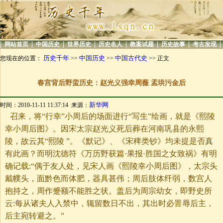
|
|
|
|
|
|
|
|
网站首页
中国历史
世界历史
历史名人
教案试题
历史故事
考古发现
历史千年
中国历史
中国古代史
您现在的位置：
>>
>>
>> 正文
春宫背后野蛮历史：赵光义强幸周薇 孟珙污金后
新华网
时间：2010-11-11 11:37:14 来源：
召来，将“行幸”小周后的场面进行“写生”绘画，就是《熙陵
幸小周后图》。因宋太宗赵光义死后葬在河南巩县的永熙
陵，故云其“熙陵 ”。《默记》、《宋稗类钞》均未提是否真
有此画？而明沈德符《万历野获篇·果报·胜国之女致祸》有明
确记载:“偶于友人处，见宋人画《熙陵幸小周后图》，太宗头
戴幞头，面黔色而体肥，器具甚伟；周后肢体纤弱，数宫人
抱持之，周作蹙额不能胜之状。盖后为周宗幼女，即野史所
云:每从诸夫人入禁中，辄留数日不出，其出时必詈辱后主，
后主宛转避之。”