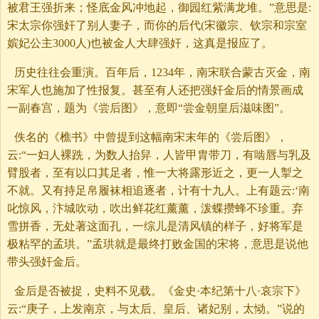
被君王强折来；怪底金风冲地起，御园红紫满龙堆。”意思是:
宋太宗你强奸了别人妻子，而你的后代(宋徽宗、钦宗和宗室
嫔妃公主3000人)也被金人大肆强奸，这真是报应了。
历史往往会重演。百年后，1234年，南宋联合蒙古灭金，南
宋军人也施加了性报复。甚至有人还把强奸金后的情景画成
一副春宫，题为《尝后图》，意即“尝金朝皇后滋味图”。
佚名的《樵书》中曾提到这幅南宋末年的《尝后图》，
云:“一妇人裸跣，为数人抬舁，人皆甲胄带刀，有啮唇与乳及
臂股者，至有以口其足者，惟一大将露形近之，更一人掣之
不就。又有持足帛履袜相追逐者，计有十九人。上有题云:‘南
叱惊风，汴城吹动，吹出鲜花红薰薰，泼蝶攒蜂不珍重。弃
雪拼香，无处著这面孔，一综儿是清风镇的样子，好将军是
极粘罕的孟珙。”孟珙就是最终打败金国的宋将，意思是说他
带头强奸金后。
金后是否被捉，史料不见载。《金史·本纪第十八·哀宗下》
云:“庚子，上发南京，与太后、皇后、诸妃别，太恸。”说的