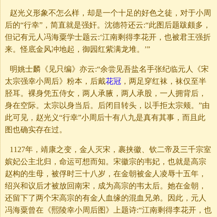
赵光义形象不怎么样，却是一个十足的好色之徒，对于小周
后的“行幸”，简直就是强奸。沈德符还云:“此图后题跋颇多，
但记有元人冯海粟学士题云:‘江南剩得李花开，也被君王强折
来。怪底金风冲地起，御园红紫满龙堆。’”
明姚士麟《见只编》亦云:“余尝见吾盐名手张纪临元人《宋
太宗强幸小周后》粉本，后戴
花冠
，两足穿红袜，袜仅至半
胫耳。裸身凭五侍女，两人承腋，两人承股，一人拥背后，
身在空际。太宗以身当后。后闭目转头，以手拒太宗颊。”由
此可见，赵光义“行幸”小周后十有八九是真有其事，而且此
图也确实存在过。
1127年，靖康之变，金人灭宋，裹挟徽、钦二帝及三千宗室
嫔妃公主北归，命运可想而知。宋徽宗的韦妃，也就是高宗
赵构的生母，被俘时三十八岁，在金朝被金人凌辱十五年，
绍兴和议后才被放回南宋，成为高宗的韦太后。她在金朝，
还留下了两个宋高宗的有金人血缘的混血兄弟。因此，元人
冯海粟曾在《熙陵幸小周后图》上题诗:“江南剩得李花开，也