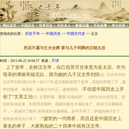
|
|
|
|
|
|
|
|
网站首页
中国历史
世界历史
历史名人
教案试题
历史故事
考古发现
历史千年
中国历史
中国古代史
您现在的位置：
>>
>>
>> 正文
死后不愿与丈夫合葬 要与儿子同葬的汉朝太后
不详
时间：2011-06-22 10:04:57 来源：
上了皇帝，史称汉文帝，自己也苦尽甘来贵为皇太后。作为
母亲的薄姬幸福无比，因为她的儿子汉文帝刘恒
[注: 汉文帝刘恒
汉文帝刘恒(前202年一前157年)是汉朝的第四个皇帝，高祖刘邦第三子，惠
不但是中国历史上开
帝刘盈弟，母薄姬，初被立为代王，建都晋阳。]
创了“文景之治
[注: 文景时期，重视“以德化民”，当时社会比较安定，使
百姓富裕起来。到景帝后期时，国家的粮仓丰满起来了，新谷子压着陈谷
子，一直堆到了舱外;府库里的大量铜钱，多年不用了，穿钱的绳子烂了，
”盛世的一代明君，而且还是中国历史上
散钱多得无法计算了。]
著名的孝子，大家熟知的二十四孝中就有汉文帝。