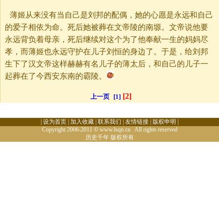
薄姬从来没有当自己是刘邦的配偶，她的心愿是永远和自己
的爱子相依为命。死后她被葬在文帝陵的南塬。文帝说他要
永远背负着母亲，死后继续对这个为了他奉献一生的妈妈尽
孝，而薄姬也永远守护在儿子刘恒的身边了。于是，给刘邦
生下了汉文帝这样赫赫有名儿子的薄太后，和自己的儿子一
起葬在了今西安东南的霸陵。
[2]
上一页
[1]
|
设为首页
|
加入收藏
|
联系我们
|
友情链接
|
版权申明
|
Copyright 2006-2011 © www.lsqn.cn All rights reserved
历史千年
版权所有