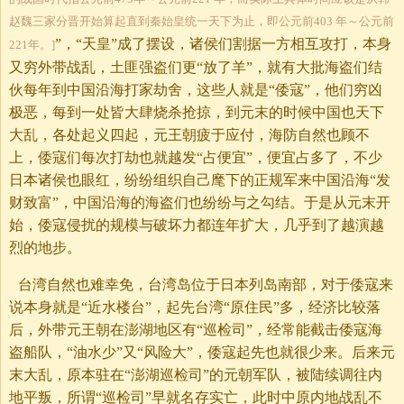
赵魏三家分晋开始算起直到秦始皇统一天下为止，即公元前403 年～公元前
”，“天皇”成了摆设，诸侯们割据一方相互攻打，本身
221年。]
又穷外带战乱，土匪强盗们更“放了羊”，就有大批海盗们结
伙每年到中国沿海打家劫舍，这些人就是“倭寇”，他们穷凶
极恶，每到一处皆大肆烧杀抢掠，到元末的时候中国也天下
大乱，各处起义四起，元王朝疲于应付，海防自然也顾不
上，倭寇们每次打劫也就越发“占便宜”，便宜占多了，不少
日本诸侯也眼红，纷纷组织自己麾下的正规军来中国沿海“发
财致富”，中国沿海的海盗们也纷纷与之勾结。于是从元末开
始，倭寇侵扰的规模与破坏力都连年扩大，几乎到了越演越
烈的地步。
台湾自然也难幸免，台湾岛位于日本列岛南部，对于倭寇来
说本身就是“近水楼台”，起先台湾“原住民”多，经济比较落
后，外带元王朝在澎湖地区有“巡检司”，经常能截击倭寇海
盗船队，“油水少”又“风险大”，倭寇起先也就很少来。后来元
末大乱，原本驻在“澎湖巡检司”的元朝军队，被陆续调往内
地平叛，所谓“巡检司”早就名存实亡，此时中原内地战乱不