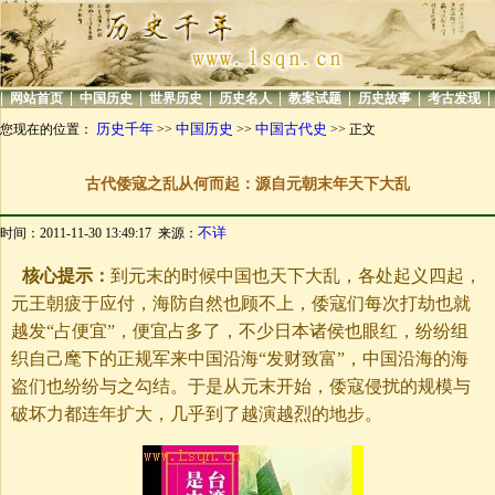
|
|
|
|
|
|
|
|
网站首页
中国历史
世界历史
历史名人
教案试题
历史故事
考古发现
历史千年
中国历史
中国古代史
您现在的位置：
>>
>>
>> 正文
古代倭寇之乱从何而起：源自元朝末年天下大乱
不详
时间：2011-11-30 13:49:17 来源：
核心提示：
到元末的时候中国也天下大乱，各处起义四起，
元王朝疲于应付，海防自然也顾不上，倭寇们每次打劫也就
越发“占便宜”，便宜占多了，不少日本诸侯也眼红，纷纷组
织自己麾下的正规军来中国沿海“发财致富”，中国沿海的海
盗们也纷纷与之勾结。于是从元末开始，倭寇侵扰的规模与
破坏力都连年扩大，几乎到了越演越烈的地步。