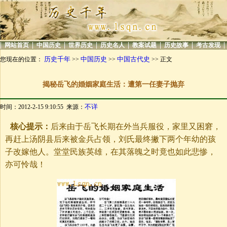
|
|
|
|
|
|
|
|
网站首页
中国历史
世界历史
历史名人
教案试题
历史故事
考古发现
历史千年
中国历史
中国古代史
您现在的位置：
>>
>>
>> 正文
揭秘岳飞的婚姻家庭生活：遭第一任妻子抛弃
不详
时间：2012-2-15 9:10:55 来源：
核心提示：
后来由于岳飞长期在外当兵服役，家里又困窘，
再赶上汤阴县后来被金兵占领，刘氏最终撇下两个年幼的孩
子改嫁他人。堂堂民族英雄，在其落魄之时竟也如此悲惨，
亦可怜哉！