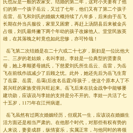
氏也应是一般的农家女。结婚的第二年，这对小夫妻有了他
们的第一个孩子岳云，又过了七年，他们又有了第二个孩子
岳雷。岳飞和刘氏的婚姻大概持续了八年多，后来由于岳飞
长期在外当兵服役，家里又困窘，再赶上汤阴县后来被金兵
占领，刘氏最终撇下两个年幼的孩子改嫁他人。堂堂民族英
雄，在其落魄之时竟也如此悲惨，亦可怜哉！
岳飞第二次结婚是在二十六或二十七岁，新妇是一位比他大
二、三岁的老姑娘，名叫李娃。李娃是一位典型的贤妻良
母，她上孝顺婆母姚氏，下慈爱刘氏所生岳云、岳雷，为岳
飞在前线作战减少了后顾之忧。此外，她还先后为岳飞生育
了岳霖、岳震、岳霭(后改名岳霆)等孩子，使这个原本人丁不
甚兴旺的家族变得兴旺起来。岳飞后来在抗金战争中能够屡
建功勋，应该说与李娃的支持是分不开的。李娃一共活了七
十五岁，1175年在江州病逝。
岳飞虽然有过两次婚姻经历，但观其一生，应该说在婚姻生
活方面还是相当严肃的。在他那个时代，对那些有权有势的
人来说，妻妾成群，纵情宴乐，实属正常，与他同时的将领