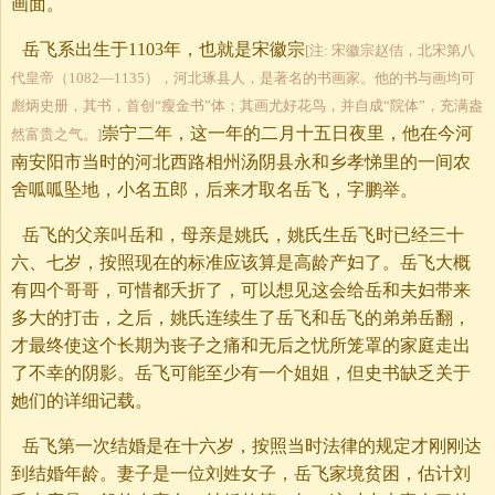
画面。
岳飞系出生于1103年，也就是宋徽宗
[注: 宋徽宗赵佶，北宋第八
代皇帝（1082—1135），河北琢县人，是著名的书画家。他的书与画均可
彪炳史册，其书，首创“瘦金书”体；其画尤好花鸟，并自成“院体”，充满盎
崇宁二年，这一年的二月十五日夜里，他在今河
然富贵之气。]
南安阳市当时的河北西路相州汤阴县永和乡孝悌里的一间农
舍呱呱坠地，小名五郎，后来才取名岳飞，字鹏举。
岳飞的父亲叫岳和，母亲是姚氏，姚氏生岳飞时已经三十
六、七岁，按照现在的标准应该算是高龄产妇了。岳飞大概
有四个哥哥，可惜都夭折了，可以想见这会给岳和夫妇带来
多大的打击，之后，姚氏连续生了岳飞和岳飞的弟弟岳翻，
才最终使这个长期为丧子之痛和无后之忧所笼罩的家庭走出
了不幸的阴影。岳飞可能至少有一个姐姐，但史书缺乏关于
她们的详细记载。
岳飞第一次结婚是在十六岁，按照当时法律的规定才刚刚达
到结婚年龄。妻子是一位刘姓女子，岳飞家境贫困，估计刘