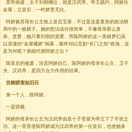
景帝病逝，太子刘彻继位，就是汉武帝。帝王践约，阿娇住
金屋，立皇后，一时娇贵无比。
阿娇被其母长公主推上皇后宝座，不过是这盘复杂的政治棋
局中的一枚棋子。她的想法或许很简单，不像母亲那么复
杂、贪婪，她只要刘彻的宠爱。而陈阿娇的这一美丽梦幻虽
以浪漫的“金屋藏娇”揭幕，最终却以悲剧“长门之怨”收场，这
是为何呢？谁能代替阿娇之位？
陈皇后的被废，涉及阿娇自己、陈阿娇的母亲长公主、卫子
夫、汉武帝，是四方合力作用的结果。
岂能骄宠似旧日
第一个人，陈阿娇。
一是骄横。
阿娇的母亲长公主为汉武帝由皇十子登基为帝立下了不世之
功。这一背景使陈阿娇成为汉武帝的第一任皇后，也使她多