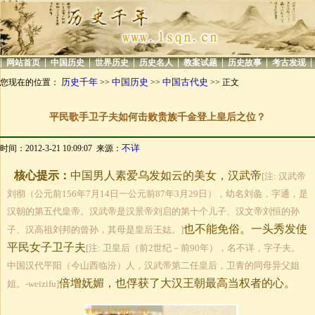
|
|
|
|
|
|
|
|
网站首页
中国历史
世界历史
历史名人
教案试题
历史故事
考古发现
历史千年
中国历史
中国古代史
您现在的位置：
>>
>>
>> 正文
平民歌手卫子夫如何击败贵族千金登上皇后之位？
不详
时间：2012-3-21 10:09:07 来源：
核心提示：
中国男人素爱乌发如云的美女，汉武帝
[注: 汉武帝
刘彻（公元前156年7月14日一公元前87年3月29日），幼名刘彘，字通，是
汉朝的第五代皇帝。汉武帝是汉景帝刘启的第十个儿子、汉文帝刘恒的孙
也不能免俗。一头秀发使
子、汉高祖刘邦的曾孙，其母是皇后王娡。]
平民女子卫子夫
[注: 卫皇后（前2世纪－前90年），名不详，字子夫。
中国汉代平阳（今山西临汾）人，汉武帝第二任皇后，卫青的同母异父姐
倍增妩媚，也俘获了大汉王朝最高当权者的心。
姐。-weizifu]