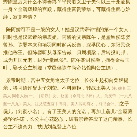
秀陈皇后为什么不得善终？平民歌女卫子夫何以三千宠爱集
一身？金碧辉煌的宫殿，藏得住富贵荣华，可藏得住痴心妒
颜，寂寞春情？
陈阿娇可不是一般的女人！她是汉武帝钟情的第一个女人，
同时也是汉武帝的亲表姐。阿娇的父亲陈午，是堂邑侯陈婴
曾孙。陈婴本来和项羽同时起兵反秦，深孚民心，东阳民众
推他称王。但陈婴听从母亲告诫，归属项梁，后转投刘邦，
成为开国元老，封为“堂邑侯”。陈午袭封侯爵，摘得金枝玉
叶，娶长公主刘嫖（堂邑侯陈午尚帝姑馆陶公主嫖）。
景帝时期，宫中五女角逐太子之位，长公主起初向栗姬提
亲，将阿娇许配太子刘荣。不料遭拒，转战王美人
[注: 姓名 王
美人 同名人物 一、［后汉］女。赵国（今河北邯郸）人。为灵帝（一六八
之子
至一八九）美人。祖父苞五官中郎将。美人聪明有才，能书会计。]
彘儿（刘彻小名）。有了王美人的允诺，再加上彘儿“金屋藏
娇”的许诺，长公主心花怒放，缠着景帝答应了这门亲事。长
公主不遗余力，扶助刘彘登上帝位。