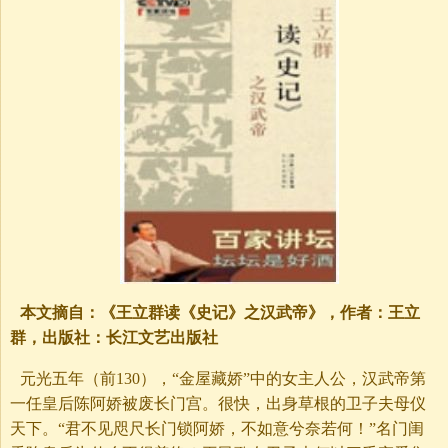
本文摘自：《王立群读《史记》之汉武帝》，作者：王立
群，出版社：长江文艺出版社
元光五年（前130），“金屋藏娇”中的女主人公，汉武帝第
一任皇后陈阿娇被废长门宫。很快，出身草根的卫子夫母仪
天下。“君不见咫尺长门锁阿娇，不如意兮奈若何！”名门闺