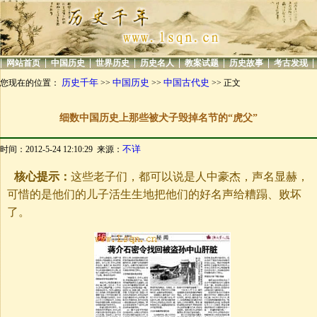
|
|
|
|
|
|
|
|
网站首页
中国历史
世界历史
历史名人
教案试题
历史故事
考古发现
历史千年
中国历史
中国古代史
您现在的位置：
>>
>>
>> 正文
细数中国历史上那些被犬子毁掉名节的“虎父”
不详
时间：2012-5-24 12:10:29 来源：
核心提示：
这些老子们，都可以说是人中豪杰，声名显赫，
可惜的是他们的儿子活生生地把他们的好名声给糟蹋、败坏
了。