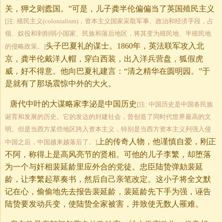
关，狎之则蠹国。”可是，儿子龚半伦偏偏当了英国殖民主义
[注: 殖民主义(colonialism)，资本主义国家采取军事、政治和经济手段，占
领、奴役和剥削弱小国家、民族和落后地区，将其变为殖民地、半殖民地
头子巴夏礼的谋士。1860年，英法联军攻入北
的侵略政策。]
京，龚半伦戴洋人帽，穿白西装，出入洋兵营盘，狐假虎
威，好不得意。他向巴夏礼建言：“清之精华在圆明园。”于
是就有了那场震惊中外的大火。
唐代中叶的大谋略家李泌是中国历史
[注: 中国历史是中国各民族
诞育和发展的历史。它的发达的封建社会，曾创造了同时代世界最高的文
明。但是当西方某些地区跨入资本主义，特别是当西方资本主义列强入侵
上的传奇人物，他谨慎自爱，刚正
中国之后，中国越来越落后了。]
不阿，称得上是高风亮节的贤相。可他的儿子李繁，却堕落
为一个与奸相裴延龄里应外合的党徒。忠臣陆贽弹劾裴延
龄，让李繁起草奏书，然后自己亲笔改定。这小子将全文默
记在心，偷偷地先去报告裴延龄，裴延龄先下手为强，诬告
陆贽要发动兵变，使陆贽全家被害，并致使无数人罹难。