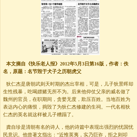
本文摘自《快乐老人报》2012年5月3日第16版，作者：佚
名，原题：名节毁于犬子之历朝虎父
狄仁杰是唐朝武则天时期的杰出宰相，可是，儿子狄景晖却
生性残暴，吃喝嫖赌无所不为。后来他仰仗父亲的威名做了
魏州的官员，在职期间，贪婪无度，欺压百姓。当地百姓为
表达内心的痛恨，捣毁了为狄仁杰修建的生祠。一代名相狄
仁杰的英名就这样被儿子糟蹋了。
龚自珍是清朝有名的诗人，他的诗篇中表现出强烈的忧国忧
民意识。他曾著文指出：“近惟英夷，实乃巨诈，拒之则叩