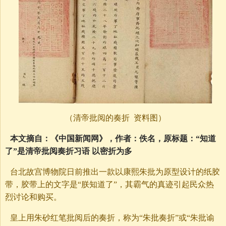
（清帝批阅的奏折 资料图）
本文摘自：《中国新闻网》，作者：佚名，原标题：“知道
了”是清帝批阅奏折习语 以密折为多
台北故宫博物院日前推出一款以康熙朱批为原型设计的纸胶
带，胶带上的文字是“朕知道了”，其霸气的真迹引起民众热
烈讨论和购买。
皇上用朱砂红笔批阅后的奏折，称为“朱批奏折”或“朱批谕