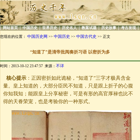
|
|
|
|
|
|
|
|
网站首页
中国历史
世界历史
历史名人
教案试题
历史故事
考古发现
中国历史网
中国历史
中国古代史
您现在的位置：
>>
>>
>> 正文
“知道了”是清帝批阅奏折习语 以密折为多
不详
时间：2013-10-12 23:47:57 来源：
核心提示
：正因密折如此诡秘，“知道了”三字才极具含金
量。皇上知道的，大部分臣民不知道，只是跟上折子的心腹
你知我知；能跟皇上分享秘密，可是有形的高官厚禄也比不
得的天眷荣宠，也是考验你的一种形式。