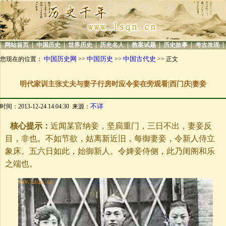
|
|
|
|
|
|
|
|
网站首页
中国历史
世界历史
历史名人
教案试题
历史故事
考古发现
中国历史网
中国历史
中国古代史
您现在的位置：
>>
>>
>> 正文
明代家训主张丈夫与妻子行房时应令妾在旁观看|西门庆|妻妾
不详
时间：2013-12-24 14:04:30 来源：
核心提示：
近闻某官纳妾，坚扃重门，三日不出，妻妾反
目，非也。不如节欲，姑离新近旧，每御妻妾，令新人侍立
象床。五六日如此，始御新人。令婢妾侍侧，此乃闺阁和乐
之端也。