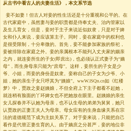
从古书中看古人的夫妻生活》，本文系节选
妾不如妻！但古人对妾的性生活还是十分重视和公平的。在
古代家庭中，虽然妻与妾的职责都是侍奉丈夫、治内管家以
及生儿育女，但是，妾对于主子来说近似奴隶，只是对于婢
女和仆人来说，妾应该算主子。同时，妾在家庭中的权利也
是很受限制，十分卑微的。首先，妾不能参加家族的祭祀，
妾被排除在家庭之外。妾的亲属根本不能列入丈夫家的姻亲
之内，就连妾所生的子女(即庶出)，也必须认正式妻子为“嫡
母”，而生身母亲只能为“庶母”。这样，妾所生的子女是少
爷、小姐，而妾的身份是奴隶。妾称自己的子女为少爷、小
姐，她的亲生子女只呼其为“姨娘”。wwW.lSQn.cn如《红楼
梦》中，贾政之妾赵姨娘，不但全府上下主子都看不起她，
就连稍有脸面的丫环婢女也不把她放在眼里。赵姨娘的亲生
女儿探春并不认她为母亲，也不认生母的弟弟为舅舅，她只
认贾政的正妻王夫人为母亲。母女应有的生身血缘关系在宗
法的道德规范下成为主奴关系了。对于妾来说，只能把自己
看作是代替正妻生育的人。由于嫡庶之分甚严，妾的地位非