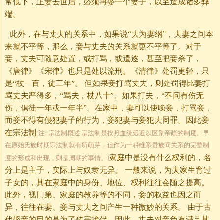
常低下，正妻去世后，必须再娶一个妻子，以至造成诸多弊
端。
此外，在与丈夫的关系中，如果说“夫为妻纲”，夫妻之间本
来就不平等，那么，妾与丈夫的关系就更不平等了。对于
妾，丈夫可随意处置，或打骂，或遣逐，甚至把妾杀了，
《唐律》《宋律》也只是处以流刑。《清律》处罚更轻，只
是“杖一百，徒三年”。 但如果妾打骂丈夫，则处罚得比妻打
骂丈夫严得多，“骂夫，杖八十”。如果打夫，“不问有伤无
伤，俱徒一年或一年半”。在家中，妻可以使唤妾，打骂妾，
而妾不得有侵犯妻子的行为，妾犯妻与妾犯夫同罪。因此妾
在宗法制
[注: 宗法制概述 宗法制是按照血统远近以区别亲疏的制度。早
在原始氏族时期宗法制就有所萌芽，但作为一种维系贵族间关系的完整制
家庭中是没有什么权利的，名
度的形成和出现，则是周朝的事情。]
分上是主子，实际上与奴隶无异。 一般来说，为夫家生育过
子女的，其在家庭中的身份、地位、权利往往会随之提高。
此外，视门第、家庭的教养等的不同，妾的权益也因之而
异，往往在妻、妾与丈夫之间产生一种微妙的关系。 由于古
代娶妾的目的是为了传宗接代，因此，丈夫对妾负有满足其