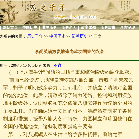
|
|
|
|
|
|
|
|
网站首页
中国历史
世界历史
历史名人
教案试题
历史故事
考古发现
历史千年
中国历史
清朝历史
您现在的位置：
>>
>>
>> 正文
李尚英满族贵族崇尚武功国策的兴衰
不详
时间：2007-3-10 10:54:49 来源：
（一）“八旗生计”问题的日趋严重和统治阶级的腐化坠落。
前面已经说过，满族贵族依靠八旗劲旅，击败了明末农民
军，扫平了明朝残余势力，定都北京，并确立了清朝对全国
的统治地位。此后，清政权除了竭力笼络、控制和利用汉族
地主阶级外，认识到必须充分依靠八旗武装作为统治全国的
主要工具。为了确保这一立国的根本，清统治者制定了各种
制度和措施，授予八旗人各种特权，力图树立和巩固他们在
全国的优越地位。这些制度和措施主要有：
第一，对八旗旗人在生活上给予多种优待。顺治元年