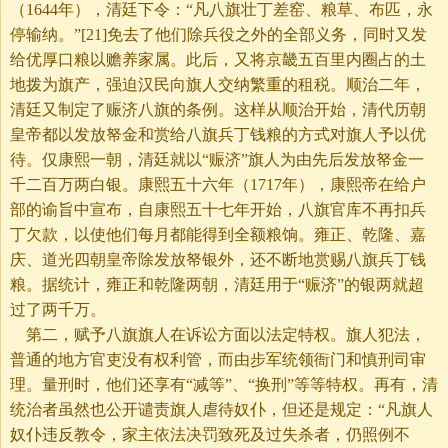
（
1644年），清廷下令：“凡八旗壮丁差窑、粮草、布匹，永
停输纳。”
[21]
免去了他们除兵役之外的全部义务，同时又发
给优厚口粮以赡养家属。此后，又将京畿五百里内圈占的土
地拨为旗产，强迫汉民向旗人交纳繁重的租税。顺治二年，
清廷又制定了赈济八旗的条例。这样从顺治开始，清代历朝
皇帝都以发放帑金和赏给八旗兵丁钱粮的方式对旗人予以优
待。仅康熙一朝，清廷就以“赈济”旗人为由先后发放帑金一
千二百万两白银。康熙五十六年（1717年），康熙帝在给户
部的谕旨中宣布，自康熙五十七年开始，八旗官库不再扣兵
丁欠款，以使他们每月都能得到全额粮饷。雍正、乾隆、嘉
庆、道光四朝皇帝除发放帑银外，还不断地赏赐八旗兵丁钱
粮。据统计，雍正和乾隆两朝，清廷用于“赈济”的银两就超
过了两千万。
第二，赋予八旗旗人在诉讼方面以法定特权。旗人犯法，
普通的地方官吏没有权利管，而由步军统领衙门和慎刑司审
理。量刑时，他们还享有“减等”、“换刑”等等特权。再有，清
统治者虽然也公开谴责旗人虐待奴仆，但还是规定：“凡旗人
奴仆违反教令，家主依法决罚致死及过失杀者，仍照例不