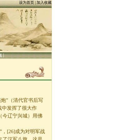
设为首页
|
加入收藏
|
点
炮”（清代官书后写
战中发挥了很大作
（今辽宁兴城）用佛
。
”，
[26]
成为对明军战
立了汉军八旗，这是