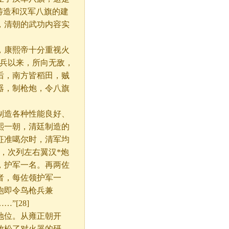
铸造和汉军八旗的建
，清朝的武功内容实
，康熙帝十分重视火
用兵以来，所向无敌，
后，南方皆稻田，贼
器，制枪炮，令八旗
制造各种性能良好、
熙一朝，清廷制造的
征准噶尔时，清军均
，次列左右翼汉*炮
，护军一名。再两佐
者，每佐领护军一
炮即令鸟枪兵兼
…”
[28]
地位。从雍正朝开
放松了对火器的研