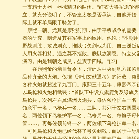
一支精于火器、器械精良的队伍。“红衣大将军炮”的
立，就充分说明了，不管皇太极是否承认，自他开始
际上就不单局限于骑射了。
康熙一朝、尤其是康熙前期，由于平叛战争的需要
器的研究、制造及其在军事上的应用。他说：“本朝
野战则胜，攻城则克，惟以弓矢剑戟为用。自三逆叛
人用火器相持。遇之莫不摧败。朕以故洞悉。特立火
演习。由是我朝之威灵，益震于四域。”
[27]
在康熙帝的亲自督令下，清廷从中央到地方加紧
品种齐全的火炮。仅据《清朝文献通考》的记载，康
各种火炮就超过了九百门。康熙三十五年，康熙帝亲
以鸟枪和火炮相武装：“首队正中设八旗鹿角及绿旗兵
鸟枪兵，次列左右翼满洲火炮兵，每佐领枪护军一名
领亲军一名，鸟枪兵一名……二队，其列于左右两翼
名，两佐领下鸟枪护军一名，鸟枪兵一名。每旗子母
管……。再每佐领前锋一名，两佐领下鸟枪护军一名…
可见鸟枪和火炮已经代替了弓矢剑戟，而居于主导
始，虽然由于社会经济的蓬勃发展和国泰民安，清廷