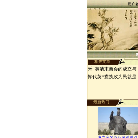
用户
|
相关文章
禾 英清末商会的成立与
恽代英*党执政为民就是
最新热门
孝文帝的汉化改革曾引