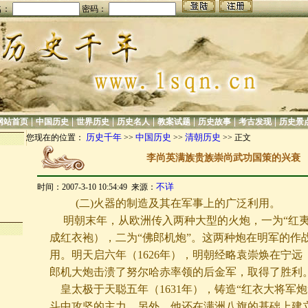
名：
密码：
|
|
|
|
|
|
|
网站首页
中国历史
世界历史
历史名人
教案试题
历史故事
考古发现
历史景
历史千年
中国历史
清朝历史
您现在的位置：
>>
>>
>> 正文
李尚英满族贵族崇尚武功国策的兴衰
不详
时间：2007-3-10 10:54:49 来源：
(二)火器的制造及其在军事上的广泛利用。
明朝末年，从欧洲传入两种大型的火炮，一为“红夷
成红衣袍），二为“佛郎机炮”。这两种炮在明军的作
用。明天启六年（1626年），明朝经略袁崇焕在宁远
郎机大炮击溃了努尔哈赤率领的后金军，取得了胜利
皇太极于天聪五年（
1631年），铸造“红衣大将军炮
斗中攻坚的主力。另外，他还在满洲八旗的基础上建