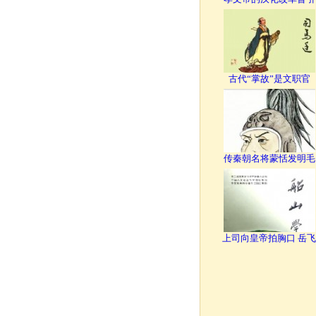
古代“掌故”是文职官
传秦朝名将蒙恬发明毛
上司向皇帝拍胸口 岳飞