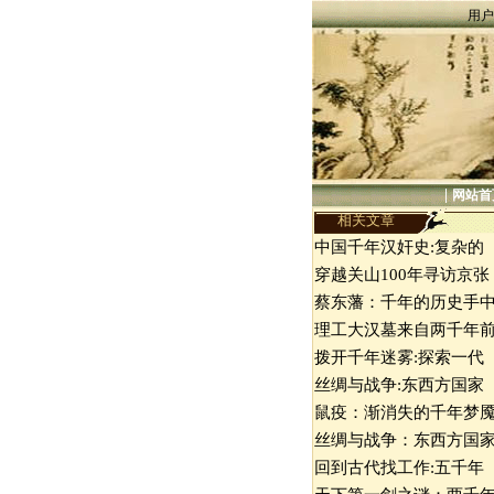
用户
|
网站首
相关文章
中国千年汉奸史:复杂的
穿越关山100年寻访京张
蔡东藩：千年的历史手
理工大汉墓来自两千年
拨开千年迷雾:探索一代
丝绸与战争:东西方国家
鼠疫：渐消失的千年梦
丝绸与战争：东西方国
回到古代找工作:五千年