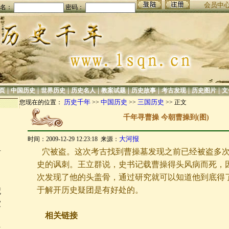
会员中
名：
密码：
|
|
|
|
|
|
|
|
页
中国历史
世界历史
历史名人
教案试题
历史故事
考古发现
历史图片
文
历史千年
中国历史
三国历史
您现在的位置：
>>
>>
>> 正文
千年寻曹操 今朝曹操到(图)
大河报
时间：2009-12-29 12:23:18 来源：
中
穴被盗。这次考古找到曹操墓发现之前已经被盗多
前
史的讽刺。王立群说，史书记载曹操得头风病而死，
次发现了他的头盖骨，通过研究就可以知道他到底得
于解开历史疑团是有好处的。
魇
家
相关链接