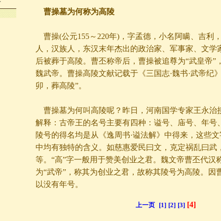
年
曹操墓为何称为高陵
曹操(公元155～220年)，字孟德，小名阿瞒、吉利
人，汉族人，东汉末年杰出的政治家、军事家、文学
后被葬于高陵。曹丕称帝后，曹操被追尊为“武皇帝”，
魏武帝。曹操高陵文献记载于《三国志·魏书·武帝纪
卯，葬高陵”。
曹操墓为何叫高陵呢？昨日，河南国学专家王永治
解释：古帝王的名号主要有四种：谥号、庙号、年号
陵号的得名均是从《逸周书·谥法解》中得来，这些文
中均有独特的含义。如慈惠爱民曰文，克定祸乱曰武
等。“高”字一般用于赞美创业之君。魏文帝曹丕代汉
为“武帝”，称其为创业之君，故称其陵号为高陵。因
以没有年号。
[4]
上一页
[1]
[2]
[3]