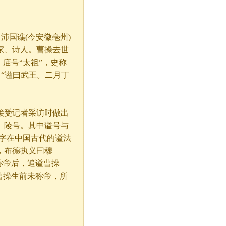
，沛国谯(今安徽亳州)
家、诗人。曹操去世
庙号“太祖”，史称
》“谥曰武王。二月丁
接受记者采访时做出
、陵号。其中谥号与
字在中国古代的谥法
，布德执义曰穆
称帝后，追谥曹操
曹操生前未称帝，所