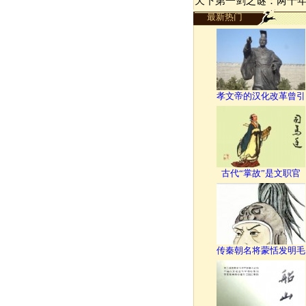
天下第一剑之谜：两千
最新热门
孝文帝的汉化改革曾引
古代“掌故”是文职官
传秦朝名将蒙恬发明毛