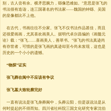
别，古人尝有余。横矛思腕力，繇像恐难如。”意思是张飞的
书法很有造诣，连三国著名的书法家——魏国的钟繇、吴国
的皇像都比不上他。
在古代，书画往往不分家。张飞不仅书法作品甚佳，而且
还很爱画画，尤其喜欢画美人。据明代卓尔昌编的《画髓元
诠》载：“张飞……喜画美人，善草书。”张飞的书法真迹尚
有存世者，可惜的是张飞画的真迹却至今尚未发现，这也是
历史的一个小小的遗憾。
“物探”证实
张飞葬在阆中不应该有争议
张飞墓大致轮廓完好
一直有说法是张飞身葬阆中，头葬云阳，但是该说法是从
何时提起的不得而知。四川省社科院三国文化研究专家沈伯