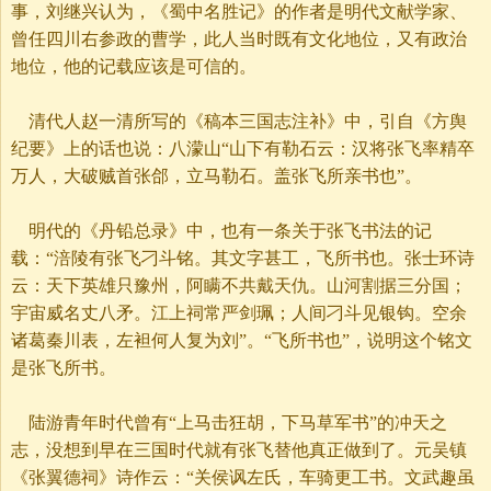
事，刘继兴认为，《蜀中名胜记》的作者是明代文献学家、
曾任四川右参政的曹学，此人当时既有文化地位，又有政治
地位，他的记载应该是可信的。
清代人赵一清所写的《稿本三国志注补》中，引自《方舆
纪要》上的话也说：八濛山“山下有勒石云：汉将张飞率精卒
万人，大破贼首张郃，立马勒石。盖张飞所亲书也”。
明代的《丹铅总录》中，也有一条关于张飞书法的记
载：“涪陵有张飞刁斗铭。其文字甚工，飞所书也。张士环诗
云：天下英雄只豫州，阿瞒不共戴天仇。山河割据三分国；
宇宙威名丈八矛。江上祠常严剑珮；人间刁斗见银钩。空余
诸葛秦川表，左袒何人复为刘”。“飞所书也”，说明这个铭文
是张飞所书。
陆游青年时代曾有“上马击狂胡，下马草军书”的冲天之
志，没想到早在三国时代就有张飞替他真正做到了。元吴镇
《张翼德祠》诗作云：“关侯讽左氏，车骑更工书。文武趣虽