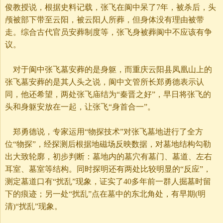
俊教授说，根据史料记载，张飞在阆中呆了7年，被杀后，头
颅被部下带至云阳，被云阳人所葬，但身体没有理由被带
走。综合古代官员安葬制度等，张飞身被葬阆中不应该有争
议。
对于阆中张飞墓安葬的是身躯，而重庆云阳县凤凰山上的
张飞墓安葬的是其人头之说，阆中文管所长郑勇德表示认
同，他还希望，两处张飞庙结为“秦晋之好”，早日将张飞的
头和身躯安放在一起，让张飞“身首合一”。
郑勇德说，专家运用“物探技术”对张飞墓地进行了全方
位“物探”，经探测后根据地磁场反映数据，对墓地结构勾勒
出大致轮廓，初步判断：墓地内的墓穴有墓门、墓道、左右
耳室、墓室等结构。同时探明还有两处比较明显的“反应”，
测定墓道口有“扰乱”现象，证实了40多年前一群人掘墓时留
下的痕迹；另一处“扰乱”点在墓中的东北角处，有早期(明
清)“扰乱”现象。