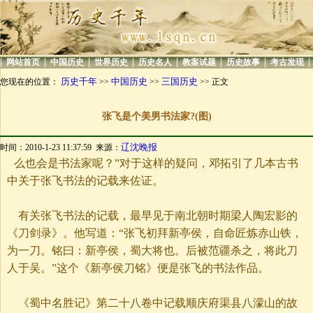
|
|
|
|
|
|
|
|
网站首页
中国历史
世界历史
历史名人
教案试题
历史故事
考古发现
历史千年
中国历史
三国历史
您现在的位置：
>>
>>
>> 正文
张飞是个美男书法家?(图)
辽沈晚报
时间：2010-1-23 11:37:59 来源：
么也会是书法家呢？”对于这样的疑问，邓拓引了几本古书
中关于张飞书法的记载来佐证。
有关张飞书法的记载，最早见于南北朝时期梁人陶宏影的
《刀剑录》。他写道：“张飞初拜新亭侯，自命匠炼赤山铁，
为一刀。铭曰：新亭侯，蜀大将也。后被范疆杀之，将此刀
人于吴。”这个《新亭侯刀铭》便是张飞的书法作品。
《蜀中名胜记》第二十八卷中记载顺庆府渠县八濛山的故