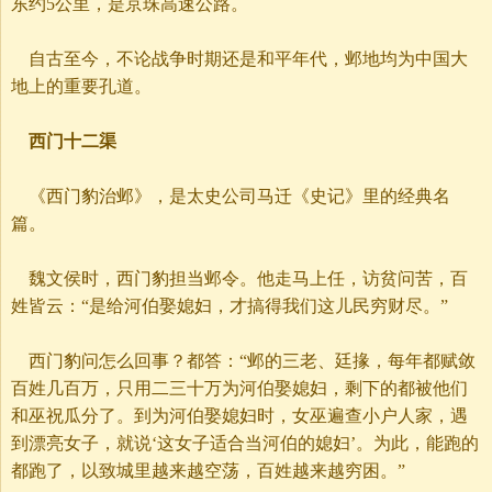
东约5公里，是京珠高速公路。
自古至今，不论战争时期还是和平年代，邺地均为中国大
地上的重要孔道。
西门十二渠
《西门豹治邺》，是太史公司马迁《史记》里的经典名
篇。
魏文侯时，西门豹担当邺令。他走马上任，访贫问苦，百
姓皆云：“是给河伯娶媳妇，才搞得我们这儿民穷财尽。”
西门豹问怎么回事？都答：“邺的三老、廷掾，每年都赋敛
百姓几百万，只用二三十万为河伯娶媳妇，剩下的都被他们
和巫祝瓜分了。到为河伯娶媳妇时，女巫遍查小户人家，遇
到漂亮女子，就说‘这女子适合当河伯的媳妇’。为此，能跑的
都跑了，以致城里越来越空荡，百姓越来越穷困。”