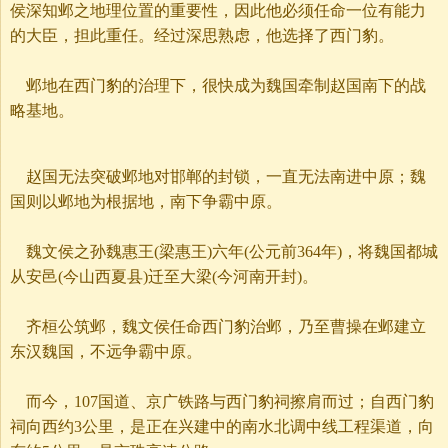
侯深知邺之地理位置的重要性，因此他必须任命一位有能力
的大臣，担此重任。经过深思熟虑，他选择了西门豹。
邺地在西门豹的治理下，很快成为魏国牵制赵国南下的战
略基地。
赵国无法突破邺地对邯郸的封锁，一直无法南进中原；魏
国则以邺地为根据地，南下争霸中原。
魏文侯之孙魏惠王(梁惠王)六年(公元前364年)，将魏国都城
从安邑(今山西夏县)迁至大梁(今河南开封)。
齐桓公筑邺，魏文侯任命西门豹治邺，乃至曹操在邺建立
东汉魏国，不远争霸中原。
而今，107国道、京广铁路与西门豹祠擦肩而过；自西门豹
祠向西约3公里，是正在兴建中的南水北调中线工程渠道，向