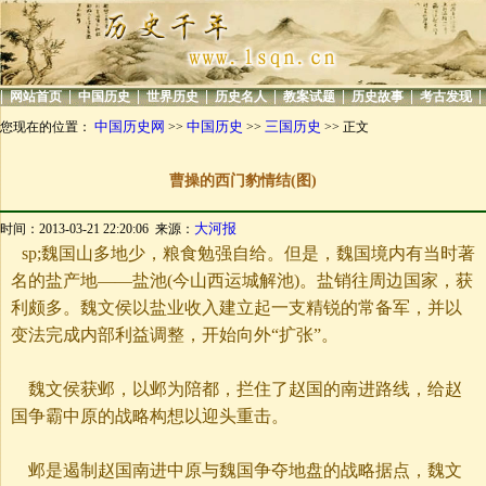
|
|
|
|
|
|
|
|
网站首页
中国历史
世界历史
历史名人
教案试题
历史故事
考古发现
中国历史网
中国历史
三国历史
您现在的位置：
>>
>>
>> 正文
曹操的西门豹情结(图)
大河报
时间：2013-03-21 22:20:06 来源：
sp;魏国山多地少，粮食勉强自给。但是，魏国境内有当时著
名的盐产地——盐池(今山西运城解池)。盐销往周边国家，获
利颇多。魏文侯以盐业收入建立起一支精锐的常备军，并以
变法完成内部利益调整，开始向外“扩张”。
魏文侯获邺，以邺为陪都，拦住了赵国的南进路线，给赵
国争霸中原的战略构想以迎头重击。
邺是遏制赵国南进中原与魏国争夺地盘的战略据点，魏文