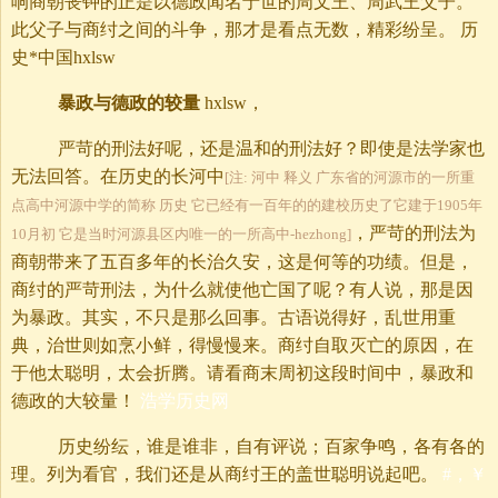
响商朝丧钟的正是以德政闻名于世的周文王、周武王父子。
此父子与商纣之间的斗争，那才是看点无数，精彩纷呈。 历
史*中国hxlsw
暴政与德政的较量
hxlsw，
严苛的刑法好呢，还是温和的刑法好？即使是法学家也
无法回答。在历史的长河中
[注: 河中 释义 广东省的河源市的一所重
点高中河源中学的简称 历史 它已经有一百年的的建校历史了它建于1905年
，严苛的刑法为
10月初 它是当时河源县区内唯一的一所高中-hezhong]
商朝带来了五百多年的长治久安，这是何等的功绩。但是，
商纣的严苛刑法，为什么就使他亡国了呢？有人说，那是因
为暴政。其实，不只是那么回事。古语说得好，乱世用重
典，治世则如烹小鲜，得慢慢来。商纣自取灭亡的原因，在
于他太聪明，太会折腾。请看商末周初这段时间中，暴政和
德政的大较量！
浩学历史网
历史纷纭，谁是谁非，自有评说；百家争鸣，各有各的
理。列为看官，我们还是从商纣王的盖世聪明说起吧。
#，￥