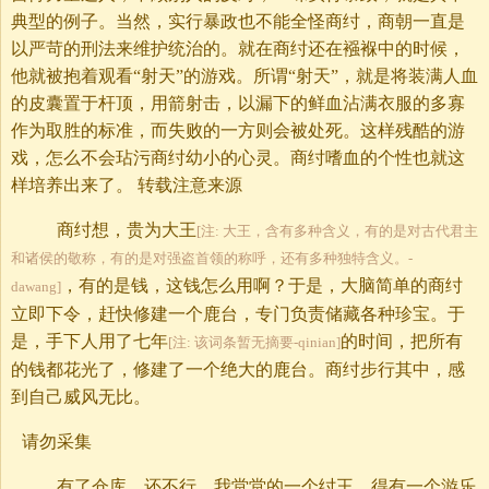
典型的例子。当然，实行暴政也不能全怪商纣，商朝一直是
以严苛的刑法来维护统治的。就在商纣还在襁褓中的时候，
他就被抱着观看“射天”的游戏。所谓“射天”，就是将装满人血
的皮囊置于杆顶，用箭射击，以漏下的鲜血沾满衣服的多寡
作为取胜的标准，而失败的一方则会被处死。这样残酷的游
戏，怎么不会玷污商纣幼小的心灵。商纣嗜血的个性也就这
样培养出来了。 转载注意来源
商纣想，贵为大王
[注: 大王，含有多种含义，有的是对古代君主
和诸侯的敬称，有的是对强盗首领的称呼，还有多种独特含义。-
，有的是钱，这钱怎么用啊？于是，大脑简单的商纣
dawang]
立即下令，赶快修建一个鹿台，专门负责储藏各种珍宝。于
是，手下人用了七年
的时间，把所有
[注: 该词条暂无摘要-qinian]
的钱都花光了，修建了一个绝大的鹿台。商纣步行其中，感
到自己威风无比。
请勿采集
有了仓库，还不行，我堂堂的一个纣王，得有一个游乐