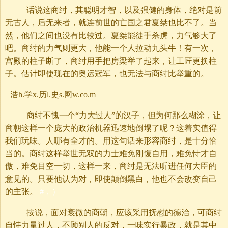
话说这商纣，其聪明才智，以及强健的身体，绝对是前
无古人，后无来者，就连前世的亡国之君夏桀也比不了。当
然，他们之间也没有比较过。夏桀能徒手杀虎，力气够大了
吧。商纣的力气则更大，他能一个人拉动九头牛！有一次，
宫殿的柱子断了，商纣用手把房梁举了起来，让工匠更换柱
子。估计即使现在的奥运冠军，也无法与商纣比举重的。
浩h.学x.历l.史s.网w.co.m
商纣不愧一个“力大过人”的汉子，但为何那么糊涂，让
商朝这样一个庞大的政治机器迅速地倒塌了呢？这着实值得
我们玩味。人哪有全才的。用这句话来形容商纣，是十分恰
当的。商纣这样举世无双的力士难免刚愎自用，难免恃才自
傲，难免目空一切，这样一来，商纣是无法听进任何大臣的
意见的。只要他认为对，即使颠倒黑白，他也不会改变自己
的主张。
#，）
按说，面对衰微的商朝，应该采用抚慰的德治，可商纣
自恃力量过人，不顾别人的反对，一味实行暴政，就是其中