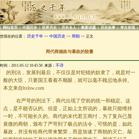
|
|
|
|
|
|
|
|
网站首页
中国历史
世界历史
历史名人
教案试题
历史故事
考古发现
历史千年
中国历史
周朝
您现在的位置：
>>
>>
>> 正文
周代商德政与暴政的较量
不详
时间：2011-05-12 10:45:50 来源：
的刑法，发展到最后，不仅仅是对犯错的奴隶了，就是对一
般的大臣，只要国王看着不顺眼，就可以毫不顾忌地杀掉。
本文来自hxlsw.com
在严苛的刑法下，商代出现了空前的统一和稳定。这
点，是不能否认的。但是，正如上文所说的，暴政只能维持
一时，不可能长久的。商代的末代君王商纣，为了复兴已显
衰微的商朝，颁布了严苛到了极点的法令，可惜的是，如此
暴政，并没有给商代带来繁荣，而是加速了商朝的灭亡。敲