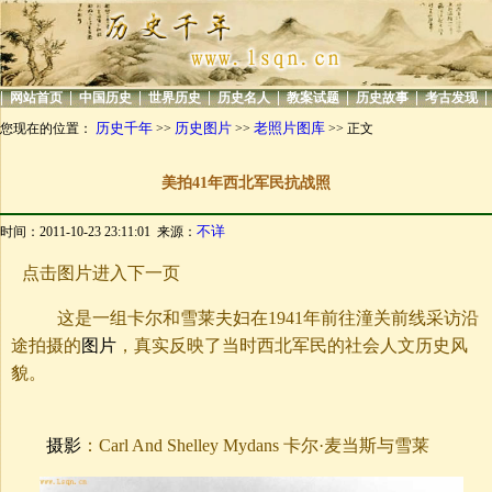
|
|
|
|
|
|
|
|
网站首页
中国历史
世界历史
历史名人
教案试题
历史故事
考古发现
历史千年
历史图片
老照片图库
您现在的位置：
>>
>>
>> 正文
美拍41年西北军民抗战照
不详
时间：2011-10-23 23:11:01 来源：
点击图片进入下一页
这是一组卡尔和雪莱夫妇在1941年前往潼关前线采访沿
途拍摄的
图片
，真实反映了当时西北军民的社会人文历史风
貌。
摄影
：Carl And Shelley Mydans 卡尔·麦当斯与雪莱