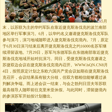
5月
末，以苏联为主的华约军队在靠近捷克斯洛伐克的波兰南部
地区举行军事演习。6月，以华约名义邀请捷克斯洛伐克军队
参与演习，演习地域随即进入捷克斯洛伐克境内。7月，原定
于6月30日演习结束后离开捷克斯洛伐克之约16000名苏军继
续滞留该地。7月29日，苏军与东德军队在东德南部靠近捷克
斯洛伐克地域开始对抗演习。同日，受捷克斯洛伐克邀请之
苏捷双边会议在捷克斯洛伐克境内召开。WWW.lsQN.CN8月
4日，按照原定计划之东欧六国共产党会议如期在捷克斯洛伐
克召开，会议结果虽有较大分歧，但双方都相信能够通过谈
判解决争端。而上述会议一结束，与会之勃列日涅夫等苏联
最高领导人随即前往克里米亚休假。与此同时，滞留捷境内
的参演苏军开始按计划撤出。