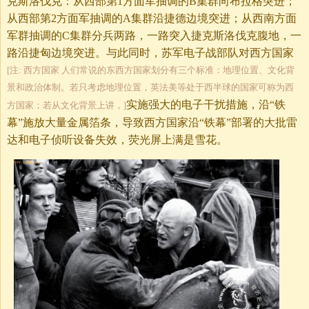
克斯洛伐克：从西部第1方面军抽调的B集群向布拉格突进；
从西部第2方面军抽调的A集群沿捷德边境突进；从西南方面
军群抽调的C集群分兵两路，一路突入捷克斯洛伐克腹地，一
路沿捷匈边境突进。与此同时，苏军电子战部队对西方国家
[注: 西方国家 人们常说的东西方国家划分有三个标准：地理位置、文化背
景和政治体制。若只考虑地理位置，英法美等处于西半球的国家可称为西
实施强大的电子干扰措施，沿“铁
方国家；若从文化背景上讲，]
幕”施放大量金属箔条，导致西方国家沿“铁幕”部署的大批雷
达和电子侦听设备失效，荧光屏上满是雪花。