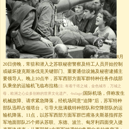
8月
20日傍晚，常驻和潜入之苏联秘密警察及特工人员开始控制
或破坏捷克斯洛伐克关键部门、重要通信设施及秘密逮捕主
要领导人。晚上10点半，苏军西部方面军群特种任务作战部
队乘坐的运输机飞临布拉格
[注: 有着千塔之城，金色城市，万城之
国际机场，佯称发生
母，欧洲之心众多别称的世界文化遗产。-bulage]
机械故障、请求紧急降落，经机场同意“迫降”后，苏军特种
部队迅即占领塔台，引导大批满载特种部队和空降部队的运
输机降落。11点，以苏军西部方面军群巴甫洛夫斯基指挥苏
军地面部队25个师从苏联、东德、波兰、匈牙利四面突入捷