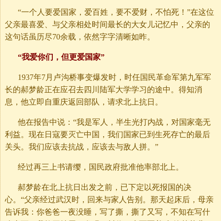
“一个人要爱国家，爱百姓，要不爱财，不怕死！”在这位
父亲最喜爱、与父亲相处时间最长的大女儿记忆中，父亲的
这句话虽历尽70余载，依然字字清晰如昨。
“我爱你们，但更爱国家”
1937年7月卢沟桥事变爆发时，时任国民革命军第九军军
长的郝梦龄正在应召去四川陆军大学学习的途中。得知消
息，他立即自重庆返回部队，请求北上抗日。
他在报告中说：“我是军人，半生光打内战，对国家毫无
利益。现在日寇要灭亡中国，我们国家已到生死存亡的最后
关头。我们应该去抗战，应该去与敌人拼。”
经过再三上书请缨，国民政府批准他率部北上。
郝梦龄在北上抗日出发之前，已下定以死报国的决
心。“父亲经过武汉时，回来与家人告别。那天起床后，母亲
告诉我：你爸爸一夜没睡，写了撕，撕了又写，不知在写什