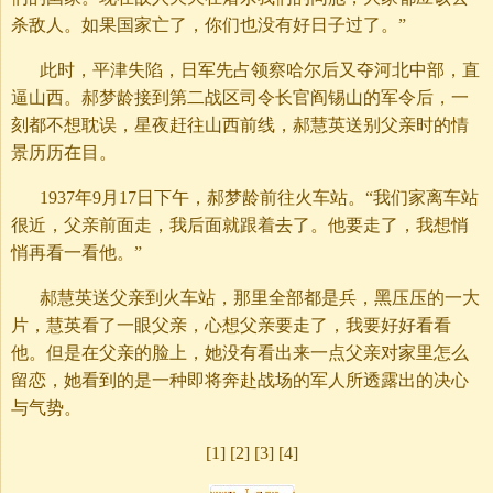
杀敌人。如果国家亡了，你们也没有好日子过了。”
此时，平津失陷，日军先占领察哈尔后又夺河北中部，直
逼山西。郝梦龄接到第二战区司令长官阎锡山的军令后，一
刻都不想耽误，星夜赶往山西前线，郝慧英送别父亲时的情
景历历在目。
1937年9月17日下午，郝梦龄前往火车站。“我们家离车站
很近，父亲前面走，我后面就跟着去了。他要走了，我想悄
悄再看一看他。”
郝慧英送父亲到火车站，那里全部都是兵，黑压压的一大
片，慧英看了一眼父亲，心想父亲要走了，我要好好看看
他。但是在父亲的脸上，她没有看出来一点父亲对家里怎么
留恋，她看到的是一种即将奔赴战场的军人所透露出的决心
与气势。
[1] [2] [3] [4]