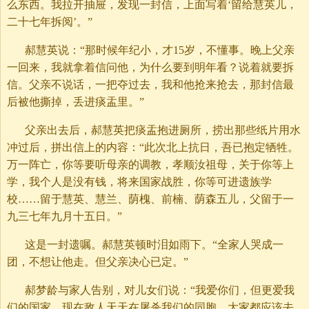
么东西。我拉开抽屉，发现一封信，上面写着‘留给慧英儿，
二十七年拆阅’。”
郝慧英说：“那时候年纪小，才15岁，不懂事。晚上父亲
一回来，我就拿着信问他，为什么要到明年看？说着就要拆
信。父亲不说话，一把夺过去，我和他抢来抢去，那封信最
后被他撕掉，丢进痰盂里。”
父亲出去后，郝慧英把痰盂抱进厕所，捞出那些纸片用水
冲过后，拼出信上的内容：“此次北上抗日，吾已抱定牺牲。
万一阵亡，你等要听母亲的调教，孝顺汝祖母，关于你等上
学，我个人是没有钱，将来国家战胜，你等可进遗族学
校……留于慧英、慧兰、荫槐、前楠、荫森五儿，父留于一
九三七年九月十五日。”
这是一封遗嘱。郝慧英顿时泪如雨下。“全家人哭成一
团，不想让他走。但父亲决心已定。”
郝梦龄与家人告别，对儿女们说：“我爱你们，但更爱我
们的国家。现在敌人天天在屠杀我们的同胞，大家都应该去