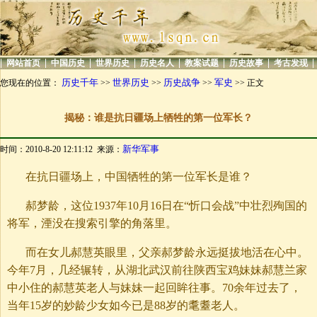
|
|
|
|
|
|
|
|
网站首页
中国历史
世界历史
历史名人
教案试题
历史故事
考古发现
历史千年
世界历史
历史战争
军史
您现在的位置：
>>
>>
>>
>> 正文
揭秘：谁是抗日疆场上牺牲的第一位军长？
新华军事
时间：2010-8-20 12:11:12 来源：
在抗日疆场上，中国牺牲的第一位军长是谁？
郝梦龄，这位1937年10月16日在“忻口会战”中壮烈殉国的
将军，湮没在搜索引擎的角落里。
而在女儿郝慧英眼里，父亲郝梦龄永远挺拔地活在心中。
今年7月，几经辗转，从湖北武汉前往陕西宝鸡妹妹郝慧兰家
中小住的郝慧英老人与妹妹一起回眸往事。70余年过去了，
当年15岁的妙龄少女如今已是88岁的耄耋老人。