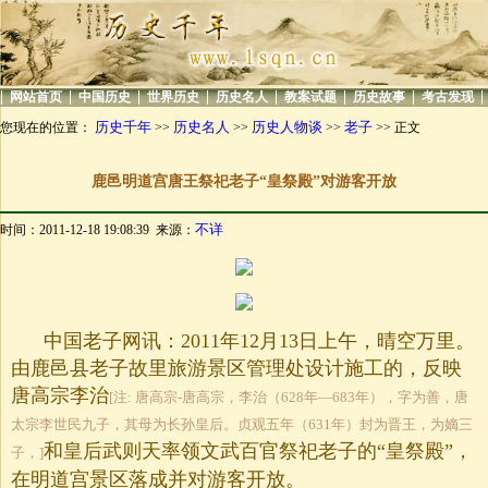
|
|
|
|
|
|
|
|
网站首页
中国历史
世界历史
历史名人
教案试题
历史故事
考古发现
历史千年
历史名人
历史人物谈
老子
您现在的位置：
>>
>>
>>
>> 正文
鹿邑明道宫唐王祭祀老子“皇祭殿”对游客开放
不详
时间：2011-12-18 19:08:39 来源：
中国老子网讯：2011年12月13日上午，晴空万里。
由鹿邑县老子故里旅游景区管理处设计施工的，反映
唐高宗李治
[注: 唐高宗-唐高宗，李治（628年—683年），字为善，唐
太宗李世民九子，其母为长孙皇后。贞观五年（631年）封为晋王，为嫡三
和皇后武则天率领文武百官祭祀老子的“皇祭殿”，
子，]
在明道宫景区落成并对游客开放。