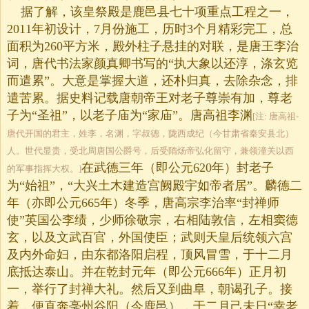
据了解，该皇祭殿是鹿邑县七十项重点工程之一，
2011年初设计，7月份施工，历时3个月精彩完工，总
面积为260平方米，殿外柱子悬挂的对联，是唐王李治
词，唐代书法家颜真卿书写的“执大象以还淳，涤玄览
而遣累”。大意是掌握大道，还朴归真，去除杂念，排
遣苦累。据史料记载唐朝帝王对老子尊崇有加，尊老
子为“圣祖”，以老子庙为“家庙”。唐高祖李渊
[注: 唐高祖-
唐代开国的君主，姓李，名渊，字叔德，陇西成纪（今甘肃省秦安县北）
人。世代显贵，受北周唐国公爵号，后受隋炀帝弘化留守，兼领潼关以西
在武德三年（即公元620年）封老子
的军事指挥大权。]
为“始祖”，“大兴土木建造宫阙殿宇如帝者居”。麟德二
年（亦即公元665年）冬季，唐高宗李治率“封禅师
使”英国公李绩，少师徐敬宗，右相陆敦信，左相窦德
玄，以及文武百官，外国使臣；武则天皇后统领六宫
及内外命妇，由东都洛阳启程，顶风冒雪，于十二月
底抵达泰山。并在乾封元年（即公元666年）正月初
一，举行了封禅大礼。然后又到曲阜，朝谒孔子。接
着，便直奔亳州谷阳（今鹿邑），于二月己未日“幸老