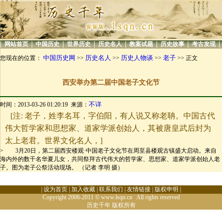
|
|
|
|
|
|
|
|
网站首页
中国历史
世界历史
历史名人
教案试题
历史故事
考古发现
中国历史网
历史名人
历史人物谈
老子
您现在的位置：
>>
>>
>>
>> 正文
西安举办第二届中国老子文化节
不详
时间：2013-03-26 01:20:19 来源：
[注: 老子，姓李名耳，字伯阳，有人说又称老聃。中国古代
伟大哲学家和思想家、道家学派创始人，其被唐皇武后封为
太上老君。世界文化名人，]
>
3月20日，第二届西安楼观·中国老子文化节在周至县楼观古镇盛大启动。来自
海内外的数千名华夏儿女，共同祭拜古代伟大的哲学家、思想家、道家学派创始人老
子。图为老子公祭活动现场。 （记者 李明 摄）
|
设为首页
|
加入收藏
|
联系我们
|
友情链接
|
版权申明
|
Copyright 2006-2011 © www.lsqn.cn All rights reserved
历史千年
版权所有