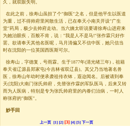
久，就双眼失明。
在此之前，徐寿山虽担了个"御医"之名，但是他平生以医道
为重，过不得帅府里闲散生活，已在奉天小南关开设"广生
堂"药局，极少去帅府走动。当六姨太听说要请徐寿山进府来
为她治眼疾，百般不肯，说："我是人不是马!"张作霖只好作
罢。欲请奉天其他名医呢，马月清偏又不信中医，她只信当
时在沈阳的一位英国西医斯可尔。
徐寿山，字德复，号雨霖。生于1877年(清光绪三年)，祖籍
奉天省辽源县郑家屯(今吉林省双辽县)。其父乃当地著名兽
医，徐寿山年幼时便承袭祖传衣钵，遐迩闻名。后被请到奉
天(沈阳)大南门张氏帅府，先替张作霖的军队医马，后来又转
而为人医病，特别是专为张氏帅府里的内眷们治病，一时人
称张府的"御医"。
妙手回
[3]
上一页
[1]
[2]
[4]
[5]
下一页