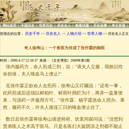
|
|
|
|
|
|
|
|
网站首页
中国历史
世界历史
历史名人
教案试题
历史故事
考古发现
历史千年
历史名人
人物介绍
世界人物
您现在的位置：
>>
>>
>>
>> 历史名人正文
奇人徐寿山：一个兽医为何成了张作霖的御医
时间：2009-4-17 22:58:37 来源：《文史博览》2009年第1期
张内服药方，命人煎成三剂，说："请夫人立服，我敢以性
命担保，夫人咯血马上便止!"
见张作霖正欲命人去煎药，徐寿山又叮嘱说："还有一事，
此药煎成后还须以鲜柏叶、鲜荷叶捣烂为汁，再弄一盅童便
来，与汤药一并服用方可。"张作霖、杨宇霆急命人照办。果
然，服药不久，许夫人接连三日的咯血便止住了。
数日后张作霖将徐寿山请进帅府。饮茗间探问说："没想到
贤弟医人之术高于医马。只是名医们大旋阴凉之剂都不能止