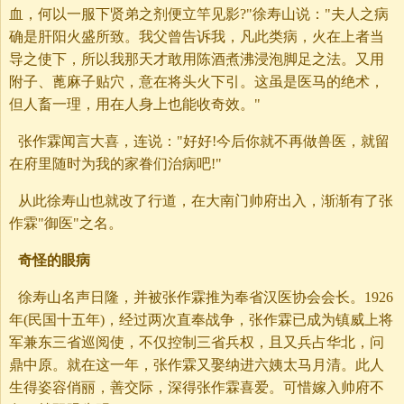
血，何以一服下贤弟之剂便立竿见影?"徐寿山说："夫人之病
确是肝阳火盛所致。我父曾告诉我，凡此类病，火在上者当
导之使下，所以我那天才敢用陈酒煮沸浸泡脚足之法。又用
附子、蓖麻子贴穴，意在将头火下引。这虽是医马的绝术，
但人畜一理，用在人身上也能收奇效。"
张作霖闻言大喜，连说："好好!今后你就不再做兽医，就留
在府里随时为我的家眷们治病吧!"
从此徐寿山也就改了行道，在大南门帅府出入，渐渐有了张
作霖"御医"之名。
奇怪的眼病
徐寿山名声日隆，并被张作霖推为奉省汉医协会会长。1926
年(民国十五年)，经过两次直奉战争，张作霖已成为镇威上将
军兼东三省巡阅使，不仅控制三省兵权，且又兵占华北，问
鼎中原。就在这一年，张作霖又娶纳进六姨太马月清。此人
生得姿容俏丽，善交际，深得张作霖喜爱。可惜嫁入帅府不