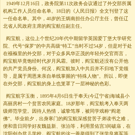
1949年12月16日，政务院第11次政务会议通过了外交部所属
机构工作人员任命名单。18日的《人民日报》全文刊登了这
一任命名单。其中，40岁的王炳南担任办公厅主任，曾任辽
北省人民政府主席的阎宝航任副主任。
阎宝航，这位上个世纪20年代中期留学英国爱丁堡大学研究
院、代号“保罗”的中共高级“特工”当时不过54岁，但是对于处
在襁褓里的外交部，对于众多风华正茂的年轻外交官而言，
阎宝航毕竟饱经时代岁月风霜。彼时，阎宝航还没有公开他
的共产党员身份。何况，阎宝航加入中共后并不归地下党领
导，是属于周恩来亲自单线掌握的“特殊人物”。所以，即便
在外交部，阎宝航的身上也笼罩了一层神秘的色彩。
阎宝航字玉衡，1895年4月6日生于奉天(今辽宁省)海城县小
高丽房村一个贫苦农民家庭。18岁那年，阎宝航考入奉天两
级师范学堂。因待人热情，诚挚笃厚，被同学戏称“阎老
佛”。毕业前夕，出身寒门的阎宝航深感贫苦子弟读书之难，
便和昔日同学好友魏益新、张泊等，利用景佑宫3间破庙，在
沈阳创办贫儿学校。阎宝航的这一善举得到了张学良将军等