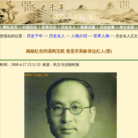
|
|
|
|
|
|
|
|
网站首页
中国历史
世界历史
历史名人
教案试题
历史故事
考古发现
历史千年
历史名人
人物介绍
世界人物
您现在的位置：
>>
>>
>>
>> 历史名人正文
揭秘红色间谍阎宝航 曾是宋美龄身边红人(图)
时间：2009-4-17 23:11:33 来源：民主与法制时报