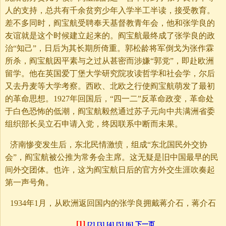
人的支持，总共有千余贫穷少年入学半工半读，接受教育。
差不多同时，阎宝航受聘奉天基督教青年会，他和张学良的
友谊就是这个时候建立起来的。阎宝航最终成了张学良的政
治“知己”，日后为其长期所倚重。郭松龄将军倒戈为张作霖
所杀，阎宝航因平素与之过从甚密而涉嫌“郭党”，即赴欧洲
留学。他在英国爱丁堡大学研究院攻读哲学和社会学，尔后
又去丹麦等大学考察。西欧、北欧之行使阎宝航萌发了最初
的革命思想。1927年回国后，“四一二”反革命政变，革命处
于白色恐怖的低潮，阎宝航毅然通过苏子元向中共满洲省委
组织部长吴立石申请入党，终因联系中断而未果。
济南惨变发生后，东北民情激愤，组成“东北国民外交协
会”，阎宝航被公推为常务会主席。这无疑是旧中国最早的民
间外交团体。也许，这为阎宝航日后的官方外交生涯吹奏起
第一声号角。
1934年1月，从欧洲返回国内的张学良拥戴蒋介石，蒋介石
[1]
[2]
[3]
[4]
[5]
[6]
下一页