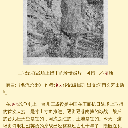
王冠五在战场上留下的珍贵照片，可惜已不
晰
清
摘自:《名流沧桑》 作者:
传记编辑部 出版:河南文艺出版
名人
社
在
战争史上，台儿庄战役是中国在正面抗日战场上取得
现代
的首次大捷，是寸土寸血推进、逐街逐巷肉搏的激战。战后
的台儿庄天空是红的，河流是红的，土地是红的。今天，这
场史诗般壮烈英勇的鏖战已经整整过去七十年了，隐匿在瓦