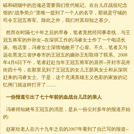
砾和硝烟中的忠魂还需要我们世代铭记。在台儿庄战役纪念
馆的"战争简介"里唯一提到了一个人的名字，那就是守城的
司令王冠五将军。除此之外，我们对其却知之甚少。
然而在时隔七十年之后的早春，笔者竟然经同事牵线，与王
冠五将军的外孙女--在深圳工作的冯睿女士作了一个电话长
谈。电话里，冯睿女士深情地敞开了心扉。不久，笔者又与
远在黑龙江省伊春市的王冠五的嫡孙王彤取得了联系。2008
年4月6日下午，笔者赶赴当年王冠五将军的居所--开封市花井
街四十号，在那里见到了王冠五的女儿王荫凤女士和从深圳
赶来的冯睿女士。于是，这个充满英雄主义色彩的家族的记
忆闸门就这样打开了……
一份报道引出了七十年前的血战台儿庄的亲人
冯睿得知姥爷王冠五的消息，是从一份尘封多年的报道开始
的:
赵家欣老人在六十九年之后的2007年看到了自己写的报道--