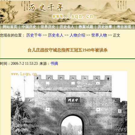
|
|
|
|
|
|
|
|
网站首页
中国历史
世界历史
历史名人
教案试题
历史故事
考古发现
历史千年
历史名人
人物介绍
世界人物
您现在的位置：
>>
>>
>>
>> 正文
台儿庄战役守城总指挥王冠五1949年被误杀
书摘
时间：2009-7-2 11:53:23 来源：