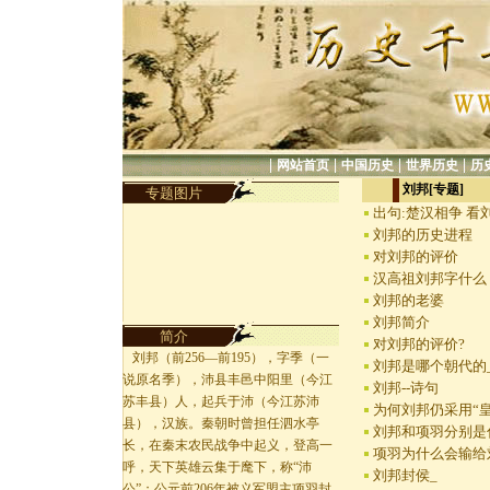
|
|
|
|
网站首页
中国历史
世界历史
历
刘邦[专题]
专题图片
出句:楚汉相争 看
刘邦的历史进程
对刘邦的评价
汉高祖刘邦字什么
刘邦的老婆
刘邦简介
简介
对刘邦的评价?
刘邦（前256—前195），字季（一
刘邦是哪个朝代的
说原名季），沛县丰邑中阳里（今江
刘邦--诗句
苏丰县）人，起兵于沛（今江苏沛
为何刘邦仍采用“
县），汉族。秦朝时曾担任泗水亭
刘邦和项羽分别是
长，在秦末农民战争中起义，登高一
项羽为什么会输给
呼，天下英雄云集于麾下，称“沛
刘邦封侯_
公”；公元前206年被义军盟主项羽封