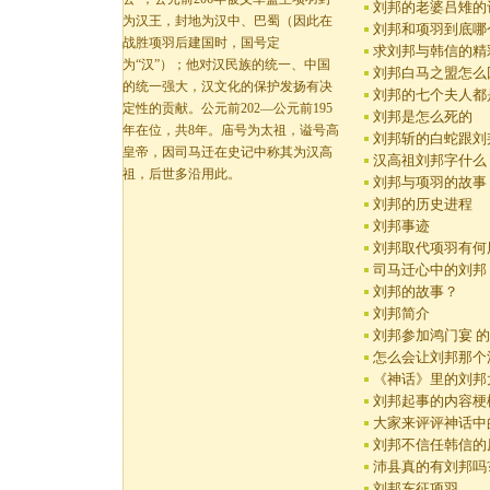
刘邦的老婆吕雉的
为汉王，封地为汉中、巴蜀（因此在
刘邦和项羽到底哪
战胜项羽后建国时，国号定
求刘邦与韩信的精
为“汉”）；他对汉民族的统一、中国
刘邦白马之盟怎么
的统一强大，汉文化的保护发扬有决
刘邦的七个夫人都
定性的贡献。公元前202—公元前195
刘邦是怎么死的
年在位，共8年。庙号为太祖，谥号高
刘邦斩的白蛇跟刘
皇帝，因司马迁在史记中称其为汉高
汉高祖刘邦字什么
祖，后世多沿用此。
刘邦与项羽的故事
刘邦的历史进程
刘邦事迹
刘邦取代项羽有何
司马迁心中的刘邦
刘邦的故事？
刘邦简介
刘邦参加鸿门宴 
怎么会让刘邦那个
《神话》里的刘邦
刘邦起事的内容梗
大家来评评神话中
刘邦不信任韩信的
沛县真的有刘邦吗
刘邦东征项羽