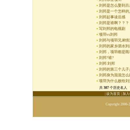
刘邦是怎么娶到吕
刘邦是一个怎样的
刘邦起事读后感
刘邦是谁啊？？？
写刘邦的电视剧
项羽vs刘邦
刘邦与项羽兄弟情
刘邦的家乡泗水到
刘邦，项羽都是既
刘邦?谁?
刘邦 刘邦
刘邦的第三个儿子
刘邦身为混混怎么
项羽为什么败给刘
共
307
个历史名人 首
|
设为首页
|
加入
Copyright 2006-2