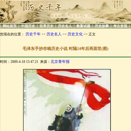
|
|
|
|
|
|
|
|
网站首页
中国历史
世界历史
历史名人
教案试题
历史故事
考古发现
历史千年
历史名人
历史文化
您现在的位置：
>>
>>
>> 正文
毛泽东手抄存稿历史小说 时隔24年后再面世(图)
北京青年报
时间：2009-4-18 15:47:21 来源：