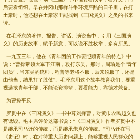
后要看组织。早在井冈山那样斗争环境严酷的日子里，在打
土豪时，他还想在土豪家里能找到《三国演义》之类的书来
读。
在毛泽东的著作、报告、讲话、演说当中，引用《三国演
义》的历史故事，赋予新意，可以说不胜枚举，多有所见。
一九五三年，他在《青年团的工作要照顾青年的特点》中
说：“曹操带领大军下江南，攻打东吴。那时，周瑜是个‘青年
团员’，当东吴的统帅，程普等老将不服，后来说服了，还是
由他当，结果打了胜仗”。毛泽东用这个故事教育我们，要重
视选拔青年干部，不能论资排辈，要看能力，靠德才兼备。
为曹操平反
罗贯中在《三国演义》一书中尊刘抑曹，对黄巾农民起义也
有诋毁。毛主席评价这部书说：“《三国演义》作者罗贯中不
是继承司马迁的传统，而是继承朱熹的传统。”司马迁在写
《史记》时，在对待重大历史问题上，能够重视人民群众的