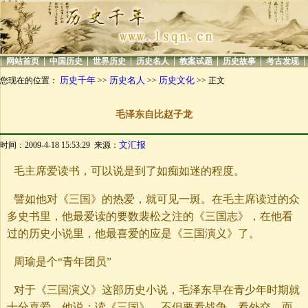
|
|
|
|
|
|
|
|
网站首页
中国历史
世界历史
历史名人
教案试题
历史故事
考古发现
历史千年
历史名人
历史文化
您现在的位置：
>>
>>
>> 正文
毛泽东自比赵子龙
文汇报
时间：2009-4-18 15:53:29 来源：
毛主席爱读书，可以说是到了如痴如迷的程度。
譬如他对《三国》的热爱，就可见一斑。在毛主席读过的众
多史书里，他最爱读的要数裴松之注的《三国志》，在他看
过的历史小说里，他最喜爱的应是《三国演义》了。
周瑜是个“青年团员”
对于《三国演义》这部历史小说，毛泽东早在青少年时期就
十分喜爱。他说：读《三国》，不但要看战争，看外交，而