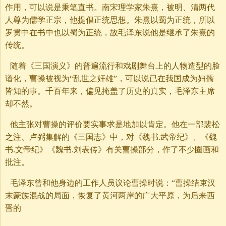
作用，可以说是秉笔直书。南宋理学家朱熹，被明、清两代
人尊为儒学正宗，他提倡正统思想。朱熹以蜀为正统，所以
罗贯中在书中也以蜀为正统，故毛泽东说他是继承了朱熹的
传统。
随着《三国演义》的普遍流行和戏剧舞台上的人物造型的脸
谱化，曹操被视为“乱世之奸雄”，可以说已在我国成为妇孺
皆知的事。千百年来，偏见掩盖了历史的真实，毛泽东主席
却不然。
他主张对曹操的评价要实事求是地加以肯定。他在一部裴松
之注、卢弼集解的《三国志》中，对《魏书.武帝纪》、《魏
书.文帝纪》《魏书.刘表传》有关曹操部分，作了不少圈画和
批注。
毛泽东曾和他身边的工作人员议论曹操时说：“曹操结束汉
末豪族混战的局面，恢复了黄河两岸的广大平原，为后来西
晋的