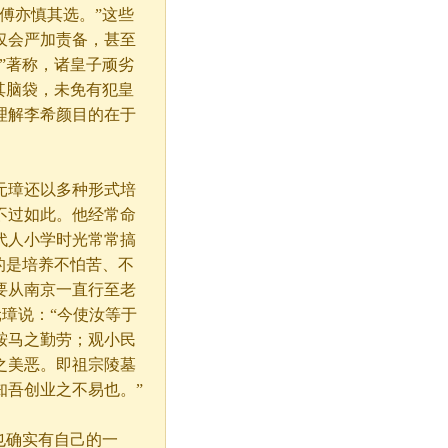
傅亦慎其选。”这些
仅会严加责备，甚至
”著称，诸皇子顽劣
其脑袋，未免有犯皇
理解李希颜目的在于
元璋还以多种形式培
不过如此。他经常命
代人小学时光常常搞
的是培养不怕苦、不
要从南京一直行至老
元璋说：“今使汝等于
鞍马之勤劳；观小民
之美恶。即祖宗陵墓
知吾创业之不易也。”
也确实有自己的一