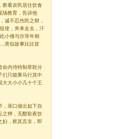
，察看农民居住饮食
现场教育，告诉他
蔬，诚不忍伤民之财，
人役使，奔来走去，汗
“此小僮与尔等年相
……类似故事比比皆
曾命内侍特制草鞋分
子们只能乘马行其中
国大大小小几十个王
帝，亲口做出如下自
近之狎，无酣歌夜饮
之妇，察其言非，即