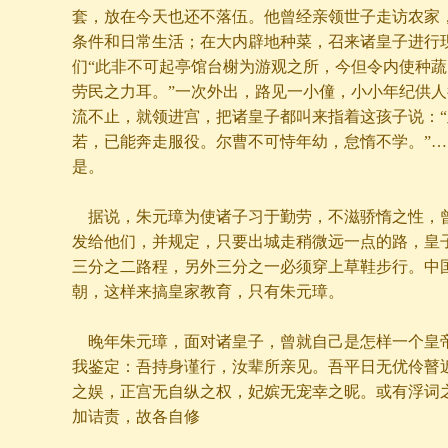
套，放在今天也还不落伍。他曾经亲领世子走访农家
条件和日常生活；在大内辟地种菜，召来诸皇子进行
们“此非不可起亭馆台榭为游观之所，今但令内使种
劳民之力耳。”一次外出，路见一小僮，小小年纪供
流不止，就领进宫，把诸皇子都叫来指着这孩子说：
若，已能奔走服役。尔曹不可恃年幼，怠惰不学。”
是。
据说，朱元璋为使诸子习于勤劳，不滋骄惰之性，
发给他们，并规定，只要出城走稍微远一点的路，皇
三分之二路程，另外三分之一必须穿上草鞋步行。中
朝，这样来搞皇家教育，只有朱元璋。
晚年朱元璋，面对诸皇子，曾就自己是怎样一个皇
我鉴定：吾持身谨行，汝辈所亲见。吾平日无优伶瞽
之娱，正宫无自纵之权，妃嫔无宠幸之昵。或有浮词
加诘责，故各自修