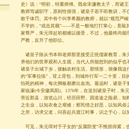
帝
史》说：“明初，特重师傅。既命宋濂教太子，而诸王
教师笃诚职守，原则性很强，诸皇子若不听教训，不
敢于体罚。其中有个叫李希颜的教师，就以“规范严峻
不学的，“或击其额”——不是一般地打打掌心，竟敲
家尊严，朱元璋起初都难以接受，不过，他最终尚能
严教，反升了他职位。
诸皇子除从书本和老师那里接受正统儒家教育，朱
养他们的世界观和人生观，当代人所能想到的似乎也
诸皇子出城下乡，接触农村生活。那情形，很像我这
的“军事拉练”，背上背包，到城外行军一二十里，目
怕死的精神，每次脚板都磨出血泡。最远时，诸皇子
家临濠(今安徽凤阳)。1376年，在送别诸皇子时，朱
旁近郡县，游览山川，经历田野。因道途之险易，知
之生业，以知衣食之艰难；察民情之好恶，以知风俗
之所，访求父老，问吾起兵渡江时事，识之于心，以
可见，朱元璋对于子女的“反腐防变”不惟抓得紧，