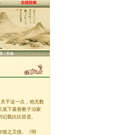
在线投稿
心
|
化
社会
关于这一点，他无数
天底下最善教子治家
的记载比比皆是。
亦慎之又慎。《明