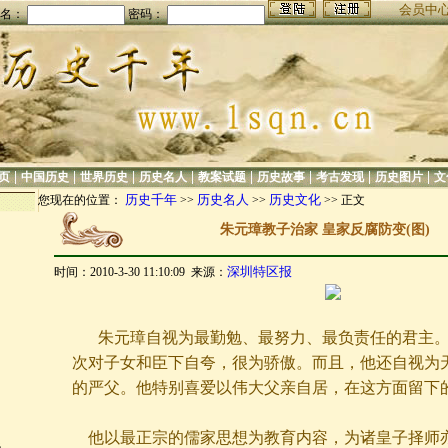
会员中
名：
密码：
|
|
|
|
|
|
|
|
页
中国历史
世界历史
历史名人
教案试题
历史故事
考古发现
历史图片
文
历史千年
历史名人
历史文化
您现在的位置：
>>
>>
>> 正文
？
朱元璋教子治家 皇家反腐防变(图)
深圳特区报
时间：2010-3-30 11:10:09 来源：
？
朱元璋自视为最勤勉、最努力、最负责任的君主。
次对子女和臣下自夸，很为骄傲。而且，他还自视为
的严父。他特别喜爱以伟大父亲自居，在这方面留下
他以最正宗的儒家思想为教育内容，为诸皇子择师