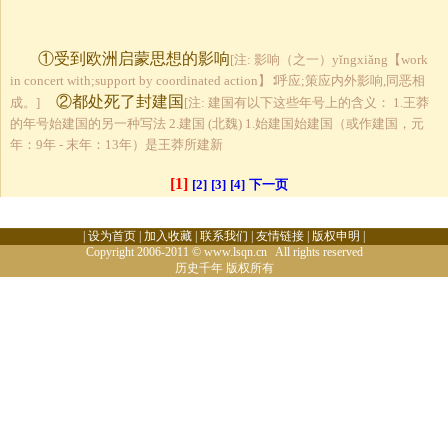
①受到欧洲启蒙思想的影响
[注: 影响（之一）yǐngxiǎng【work
in concert with;support by coordinated action】∶呼应;策应内外影响,同恶相
②都处死了封建国
成。]
[注: 建国有以下这些年号上的含义： 1.王莽
的年号始建国的另一种写法 2.建国 (北魏) 1.始建国始建国（或作建国，元
年：9年 - 末年：13年）是王莽所建新
[1]
[2]
[3]
[4]
下一页
|
设为首页
|
加入收藏
|
联系我们
|
友情链接
|
版权申明
|
Copyright 2006-2011 © www.lsqn.cn All rights reserved
历史千年
版权所有