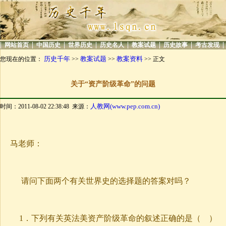
|
|
|
|
|
|
|
|
网站首页
中国历史
世界历史
历史名人
教案试题
历史故事
考古发现
历史千年
教案试题
教案资料
您现在的位置：
>>
>>
>> 正文
关于“资产阶级革命”的问题
人教网(www.pep.com.cn)
时间：2011-08-02 22:38:48 来源：
马老师：
请问下面两个有关世界史的选择题的答案对吗？
1．
下列有关英法美资产阶级革命的叙述正确的是（
）