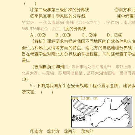
（ ）
①第二级和第三级阶梯的分界线
②南方和
③季风区和非季风区的分界线
④中纬度
的宠姬、一代风流荡妇 高纬（556~577年），字仁纲，南
565~576年在位，后主。]
度的分界线
A
．①②
B
．①③
C
．②④
D
．③④
【解析】课标要求为描述我国不同地区的自然条件和人
会生活和风土人情等方面的特点。南北方的自然地理分界线
旨在考查学生对南北方分界线的掌握程度。同时还考查了学
是
C
。
（改编自浙江湖州
[注: 湖州市地处浙江省北部，东邻上海
北濒太湖，与无锡、苏州隔湖相望，是环太湖地区唯一因湖而得
10
）
5
．下图是我国某生态安全战略工程位置示意图。建设
涝灾害。（ ）
①南方 ②北方 ③西部 ④东部