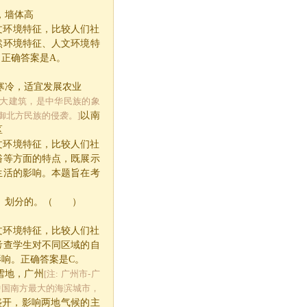
，墙体高
文环境特征，比较人们社
然环境特征、人文环境特
。正确答案是
A
。
寒冷，适宜发展农业
代的伟大建筑，是中华民族的象
御北方民族的侵袭。]
以南
区
文环境特征，比较人们社
俗等方面的特点，既展示
生活的影响。本题旨在考
流）划分的。（ ）
文环境特征，比较人们社
考查学生对不同区域的自
影响。正确答案是
C
。
雪地，广州
[注: 广州市-广
中国南方最大的海滨城市，
盛开，影响两地气候的主