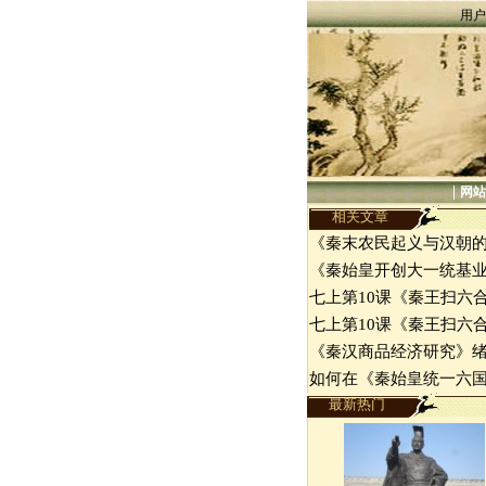
用户
|
网站
相关文章
《秦末农民起义与汉朝
《秦始皇开创大一统基
七上第10课《秦王扫六
七上第10课《秦王扫六
《秦汉商品经济研究》
如何在《秦始皇统一六
最新热门