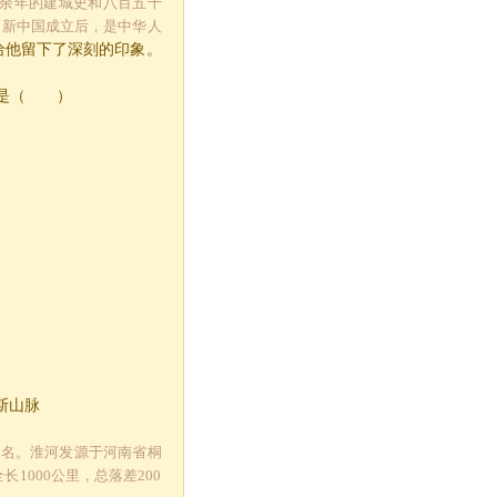
三千余年的建城史和八百五十
。新中国成立后，是中华人
给他留下了深刻的印象。
线是（ ）
斯山脉
出名。淮河发源于河南省桐
000公里，总落差200