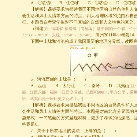
A
．①②③
B
．①②④
C
．①③④
D
．②③④
【解析】课标要求为描述我国不同地区的自然条件和人
会生活和风土人情等方面的特点。四大地理区域的范围和自
征。本题旨在考查学生对不同区域的自然和人文特色的区分
（福建
[注: 福建省-福建省（简称闽）是中国的一个省。位
23°33′～28°19′，东经115°50′～120°40′。]
漳州
2011
年中考卷
14
下图中山脉和河流构成了我国重要的地理分界线，读图
6
．河流西侧的山脉是（ ）
A
．巫山
B
．太行山
C
．秦岭
D
．武夷山
[注
部，江西东部，福建与江西交界处。总面积999.75平方公里，通
语。武夷山是一座历史文化名山。]
【解析】课标要求为描述我国不同地区的自然条件和人
会生活和风土人情等方面的特点。本题是对南北方分界线的
题形式，一简笔画的方式呈现材料，减少了考试的枯燥感，
答案是
C
。
7
．关于甲所在地区的说法，正确的是（ ）