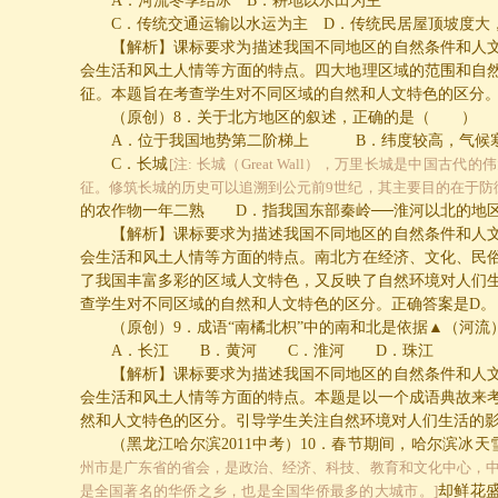
A
．河流冬季结冰
B
．耕地以水田为主
C
．传统交通运输以水运为主
D
．传统民居屋顶坡度大
【解析】课标要求为描述我国不同地区的自然条件和人
会生活和风土人情等方面的特点。四大地理区域的范围和自
征。本题旨在考查学生对不同区域的自然和人文特色的区分
（原创）
8
．关于北方地区的叙述，正确的是（ ）
A
．位于我国地势第二阶梯上
B
．纬度较高，气候
C
．长城
[注: 长城（Great Wall），万里长城是中国古
征。修筑长城的历史可以追溯到公元前9世纪，其主要目的在于防
的农作物一年二熟
D
．指我国东部秦岭
──
淮河以北的地
【解析】课标要求为描述我国不同地区的自然条件和人
会生活和风土人情等方面的特点。南北方在经济、文化、民
了我国丰富多彩的区域人文特色，又反映了自然环境对人们
查学生对不同区域的自然和人文特色的区分。正确答案是
D
。
（原创）
9
．成语“南橘北枳”中的南和北是依据▲（河
A
．长江
B
．黄河
C
．淮河
D
．珠江
【解析】课标要求为描述我国不同地区的自然条件和人
会生活和风土人情等方面的特点。本题是以一个成语典故来
然和人文特色的区分。引导学生关注自然环境对人们生活的
（黑龙江哈尔滨
2011
中考）
10
．春节期间，哈尔滨冰天
州市是广东省的省会，是政治、经济、科技、教育和文化中心，
是全国著名的华侨之乡，也是全国华侨最多的大城市。]
却鲜花