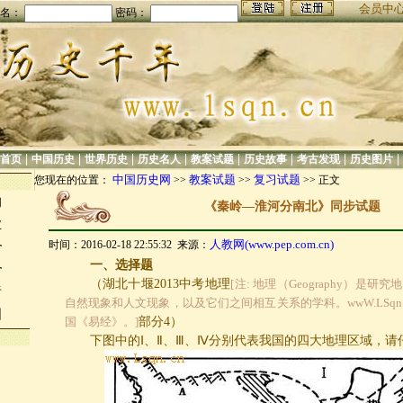
会员中
名：
密码：
|
|
|
|
|
|
|
|
首页
中国历史
世界历史
历史名人
教案试题
历史故事
考古发现
历史图片
中国历史网
教案试题
复习试题
您现在的位置：
>>
>>
>> 正文
的
《秦岭—淮河分南北》同步试题
业
人教网(www.pep.com.cn)
时间：2016-02-18 22:55:32 来源：
合
一、选择题
合
（湖北十堰
2013
中考地理
[注: 地理（Geography）是
绪
自然现象和人文现象，以及它们之间相互关系的学科。wwW.LSqn.
国
国《易经》。]
部分
4
）
下图中的Ⅰ、Ⅱ、Ⅲ、Ⅳ分别代表我国的四大地理区域，请