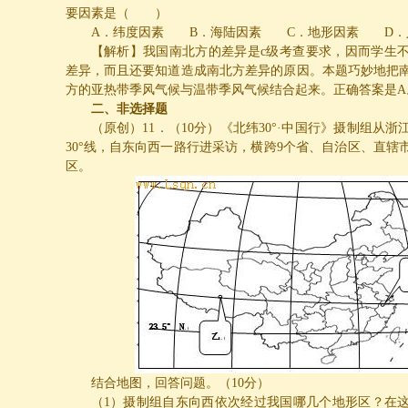
要因素是（ ）
A
．纬度因素
B
．海陆因素
C
．地形因素
D
．
【解析】我国南北方的差异是
c
级考查要求，因而学生
差异，而且还要知道造成南北方差异的原因。本题巧妙地把
方的亚热带季风气候与温带季风气候结合起来。正确答案是
A
二、非选择题
（原创）
11
．（
10
分）《北纬
30
°·中国行》摄制组从浙
30
°线，自东向西一路行进采访，横跨
9
个省、自治区、直辖
区。
结合地图，回答问题。（
10
分）
（
1
）摄制组自东向西依次经过我国哪几个地形区？在