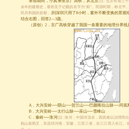
寒假期间，小真乘坐京广高铁，从北京
[注: 北京有着
余年的建都史，最初见于记载的名字为“蓟”。民国时期，称北平
民共和国的首都，]
到深圳只用了
8
小时，窗外不断变换的景观
结合右图，回答
2
—
3
题。
（原创）
2
．京广高铁穿越了我国一条重要的地理分界
A
．大兴安岭──阴山──贺兰山──巴颜喀拉山脉──冈底
B
．大兴安岭──太行山脉──巫山──雪峰山
C
．秦岭──淮河
[注: 淮河，中国河流名，因其难以治理而
柏山老鸦叉，东流经河南，安徽，江苏三省，在三江营入长江。全长1