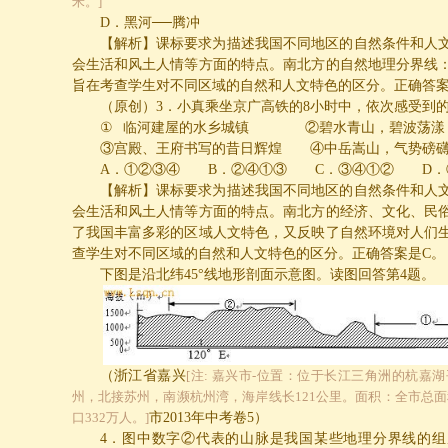
米。]
D
．黑河──腾冲
【解析】课标要求为描述我国不同地区的自然条件和人
会生活和风土人情等方面的特点。南北方的自然地理分界线
旨在考查学生对不同区域的自然和人文特色的区分。正确答
（原创）
3
．小真乘坐京广高铁的
8
小时中，依次感受到
①
临河建屋的水乡城镇
②
碧水青山，碧波荡漾
③
宫殿、王府书写的昔日辉煌
④
中岳嵩山，气势磅
A
．①②③④
B
．②④①③
C
．
③④①②
D
．
【解析】课标要求为描述我国不同地区的自然条件和人
会生活和风土人情等方面的特点。南北方的经济、文化、民
了我国丰富多彩的区域人文特色，又反映了自然环境对人们
查学生对不同区域的自然和人文特色的区分。正确答案是
C
。
下图是沿北纬
45
°线地形剖面示意图。读图回答第
4
题。
（浙江省嘉兴
[注: 嘉兴市-位置：位于长江三角洲的杭嘉
州，北接苏州，南濒杭州湾，海岸线长121公里。面积：全市总面积
口332万人。]
市
2013
年中考卷
5
）
4
．图中数字②代表的山脉是我国某些地理分界线的组