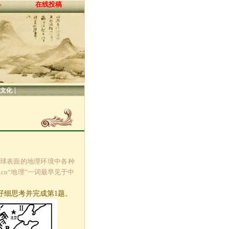
在线投稿
心
|
文化
研究地球表面的地理环境中各种
cn“地理”一词最早见于中
仔细思考并完成第
1
题。