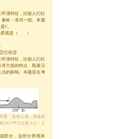
文环境特征，比较人们社
：秦岭－淮河一线。本题
案是
C
。
的景观是（ ）
礴
②①④③
文环境特征，比较人们社
俗等方面的特点，既展示
生活的影响。本题旨在考
湖平原，东邻上海，西连杭
3915平方公里人口：人
成部分，这些分界线有