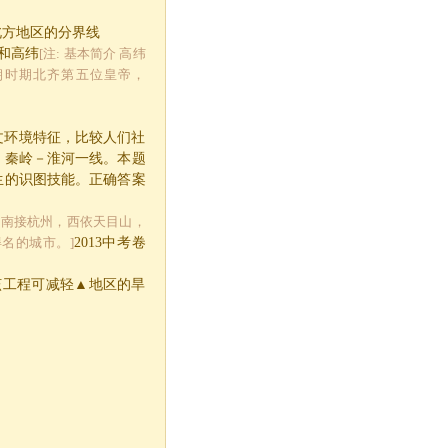
北方地区的分界线
和高纬
[注: 基本简介 高纬
北朝时期北齐第五位皇帝，
文环境特征，比较人们社
：秦岭－淮河一线。本题
生的识图技能。正确答案
，南接杭州，西依天目山，
名的城市。]
2013
中考卷
该工程可减轻▲地区的旱