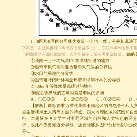
1
．Ⅱ区和Ⅲ区的分界线为秦岭—淮
河一线，有关其说法
字孝直，右扶风郡郿（今陕西省眉县东北），东汉末年刘备部下
与同郡孟达入蜀投靠刘璋，久为新都令，后召署军议校尉。]
确的
①
我国一月平均气温
0
℃
等温线经过的地方
②
温带季风气候与亚热带季风气候的分界线
③
水田与旱地的分界线
④
温带落叶阔叶林与亚热带常绿阔叶林的分界线
⑤
400
㎜年等降水量线经过的地方
⑥
确定
该界线的主导因素是季风的影响
A
．
①②③⑤
B
．
②③⑤⑥
C
．
①②③④
D
．
【解析】课标要求为描述我国不同地区的自然条件和人
会生活和风土人情等方面的特点。四大地理区域的范围和自
征。本题旨在考查学生对不同区域的自然和人文特色的区
求，以此不仅要知道分界线，还要能够从图中分析出以此为
是
C
。