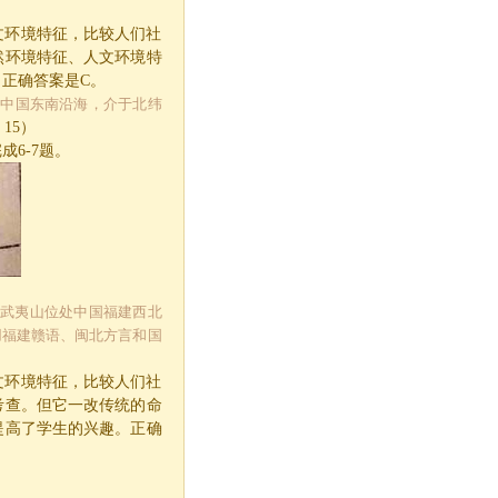
文环境特征，比较人们社
然环境特征、人文环境特
。正确答案是
C
。
于中国东南沿海，介于北纬
、
15
）
完成
6-7
题。
: 武夷山位处中国福建西北
用福建赣语、闽北方言和国
文环境特征，比较人们社
考查。但它一改传统的命
提高了学生的兴趣。正确