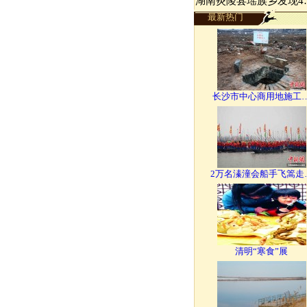
湖南炎陵县瑶族乡发现4
最新热门
长沙市中心商用地施工
2万名溱潼会船手飞篙走
清明“寒食”展