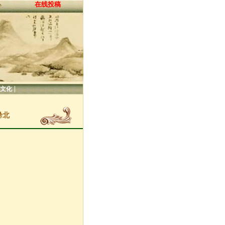
在线投稿
心
|
文化
黔北