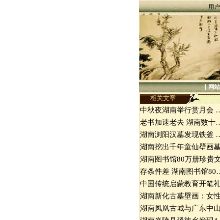
用户
|
网站
相关文章
中秋夜湖南举行赏月会 
老书加速老去 湖南数十
湖南浏阳汉墓发现铁釜 
湖南挖出千年童仙壁画
湖南图书馆80万册珍贵
存条件差 湖南图书馆80
中国传统启蒙教育开笔
湖南新化古墓壁画：女
湖南凤凰古城与广东中