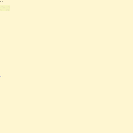
…
…
…