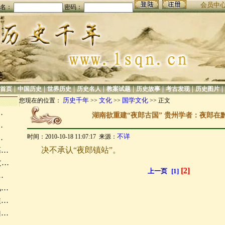
会员中
名：
密码：
|
|
|
|
|
|
|
|
首页
中国历史
世界历史
历史名人
教案试题
历史故事
考古发现
历史图片
历史千年
文化
国学文化
您现在的位置：
>>
>>
>> 正文
…
湖南欲重建“夜郎古国” 贵州学者：夜郎在
…
不详
时间：2010-10-18 11:07:17 来源：
…
决不承认“夜郎镇站”。
墓…
文…
[2]
上一页
[1]
…
礼…
性…
山…