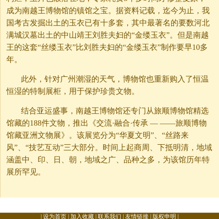
成为南越王博物馆的镇馆之宝。据资料记载，迄今为止，我
国考古发掘出土的玉衣已有十多套，其中最著名的要数河北
满城汉墓出土的中山靖王刘胜夫妇的“金缕玉衣”。但是南越
王的这套“丝缕玉衣”比刘胜夫妇的“金缕玉衣”制作要早10多
年。
此外，针对广州潮湿的天气，博物馆也重新购入了恒温
恒湿的特制展柜，用于保护珍贵文物。
结合亚运盛事，南越王博物馆还专门从旅顺博物馆精选
馆藏的188件文物，推出《交流·融合·传承 — ——旅顺博物
馆藏亚洲文物展》。该展览分为“华夏文明”、“丝路来
风”、“技艺互动”三大部分。时间上起商周、下抵明清，地域
涵盖中、印、日、朝，地域之广、品种之多，为该馆历年特
展所罕见。
|
设为首页
|
加入收藏
|
联系我们
|
友情链接
|
版权申明
|