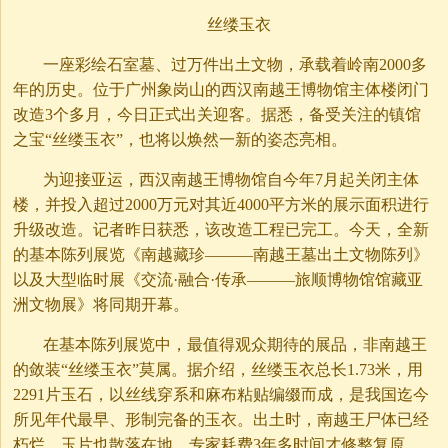
丝缕玉衣
一座彩绘石室墓、过万件出土文物，承载着岭南2000多
年的历史。位于广州象岗山的西汉南越王博物馆主体楼闭门
改造3个多月，今日正式出关迎客。据悉，备受关注的镇馆
之宝“丝缕玉衣”，也将以焕然一新的姿态亮相。
为迎接亚运，西汉南越王博物馆自今年7月起关闭主体
楼，并投入超过2000万元对其近4000平方米的展示面积进行
升级改造。记者昨日获悉，该改造工程已完工。今天，全新
的基本陈列展览《南越藏珍———南越王墓出土文物陈列》
以及大型临时展《交流·融合·传承———旅顺博物馆馆藏亚
洲文物展》将同期开幕。
在基本陈列展览中，最值得观众期待的展品，非南越王
的敛装“丝缕玉衣”莫属。据介绍，丝缕玉衣总长1.73米，用
2291片玉石，以丝线穿系和麻布粘贴编缀而成，是我国迄今
所见年代最早、形制完备的玉衣。出土时，南越王尸体已经
朽烂，玉片也散落在地，专家耗费3年多时间才修整复原，