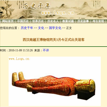
|
|
|
|
|
|
|
|
网站首页
中国历史
世界历史
历史名人
教案试题
历史故事
考古发现
历史千年
文化
国学文化
您现在的位置：
>>
>>
>> 正文
西汉南越王博物馆闭关3月今正式出关迎客
不详
时间：2010-11-09 11:53:26 来源：