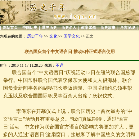
|
|
|
|
|
|
|
|
网站首页
中国历史
世界历史
历史名人
教案试题
历史故事
考古发现
历史千年
文化
国学文化
您现在的位置：
>>
>>
>> 正文
联合国庆首个中文语言日 推动6种正式语言使用
不详
时间：2010-11-17 11:28:26 来源：
联合国首个“中文语言日”庆祝活动
12日在纽约联合国总部
举行。中国常驻联合国代表李保东大使和夫人侣海林、联合
国负责新闻事务的副秘书长赤阪清隆、中国驻纽约总领事彭
克玉以及联合国国际职员等百余人出席了庆祝仪式。
李保东在开幕仪式上说，联合国历史上首次举办的“中
文语言日”活动具有重要意义。“我们真诚期待，通过‘语言
日’活动，中文作为联合国官方语言的影响力将更加扩大，更
多的人通过‘语言日’这扇窗口，接触和了解中国悠久的文明和