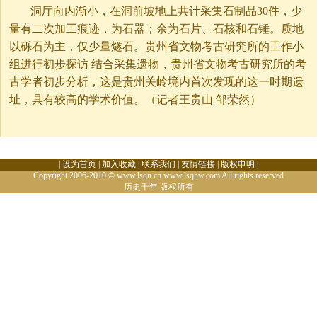
洞厅向内渐小，在洞前坡地上共计采集石制品30件，少
量有二次加工痕迹，为石器；余为石片、石核和石锤。质地
以砾石为主，仅少量燧石。贵州省文物考古研究所的工作小
组进行初步探访 结合采集遗物，贵州省文物考古研究所的考
古学者初步分析，这是贵州关岭境内首次发现的这一时期遗
址，具有较高的学术价值。（记者王贵山 邹荣然）
|
设为首页
|
加入收藏
|
联系我们
|
友情链接
|
版权申明
|
Copyright 2006-2010 © www.lsqn.cn www.lsqnw.com All rights reserved
历史千年
版权所有