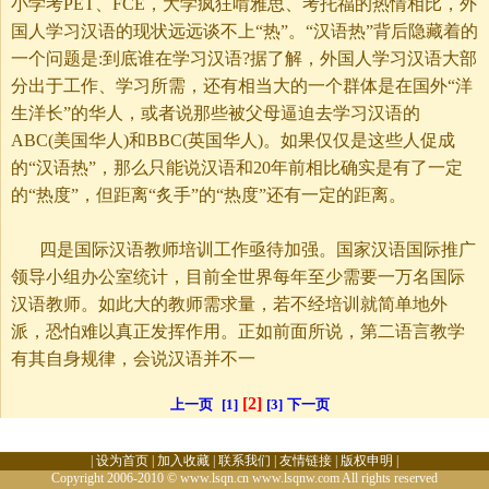
小学考PET、FCE，大学疯狂啃雅思、考托福的热情相比，外
国人学习汉语的现状远远谈不上“热”。“汉语热”背后隐藏着的
一个问题是:到底谁在学习汉语?据了解，外国人学习汉语大部
分出于工作、学习所需，还有相当大的一个群体是在国外“洋
生洋长”的华人，或者说那些被父母逼迫去学习汉语的
ABC(美国华人)和BBC(英国华人)。如果仅仅是这些人促成
的“汉语热”，那么只能说汉语和20年前相比确实是有了一定
的“热度”，但距离“炙手”的“热度”还有一定的距离。
四是国际汉语教师培训工作亟待加强。国家汉语国际推广
领导小组办公室统计，目前全世界每年至少需要一万名国际
汉语教师。如此大的教师需求量，若不经培训就简单地外
派，恐怕难以真正发挥作用。正如前面所说，第二语言教学
有其自身规律，会说汉语并不一
[2]
上一页
[1]
[3]
下一页
|
设为首页
|
加入收藏
|
联系我们
|
友情链接
|
版权申明
|
Copyright 2006-2010 © www.lsqn.cn www.lsqnw.com All rights reserved