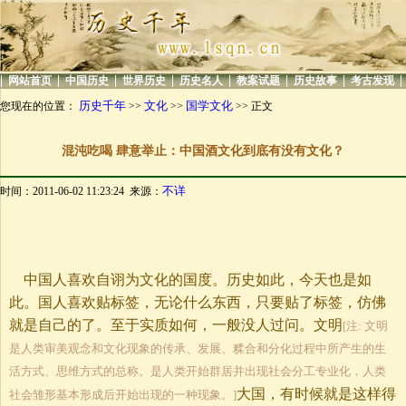
|
|
|
|
|
|
|
|
网站首页
中国历史
世界历史
历史名人
教案试题
历史故事
考古发现
历史千年
文化
国学文化
您现在的位置：
>>
>>
>> 正文
混沌吃喝 肆意举止：中国酒文化到底有没有文化？
不详
时间：2011-06-02 11:23:24 来源：
中国人喜欢自诩为文化的国度。历史如此，今天也是如
此。国人喜欢贴标签，无论什么东西，只要贴了标签，仿佛
就是自己的了。至于实质如何，一般没人过问。文明
[注: 文明
是人类审美观念和文化现象的传承、发展、糅合和分化过程中所产生的生
活方式、思维方式的总称。是人类开始群居并出现社会分工专业化，人类
大国，有时候就是这样得
社会雏形基本形成后开始出现的一种现象。]