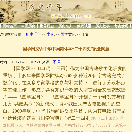
|
|
|
|
|
|
|
|
网站首页
中国历史
世界历史
历史名人
教案试题
历史故事
考古发现
历史千年
文化
国学文化
您现在的位置：
>>
>>
>> 正文
国学网投诉中华书局简体本“二十四史”质量问题
不详
时间：2011-06-22 10:02:21 来源：
【国学网
2011
年
6
月
21
日讯】作为中国古籍数字化研发的
重镇，十多年来国学网陆续对
6000
多种近
20
亿字古籍完成了
数字化，在众多专家学者的参与和支持下，进行了分段标点
等整理工作，形成了具有知识产权的大型古籍全文检索数据
库——《国学宝典》。《国学宝典》开创了一个研发方与使
用方“共建共享”的新模式，填补我国大型古籍数据库的空
白。
2009
年底，中华书局起诉汉王科技，认为其电纸书产品
中所预装的选自《国学宝典》的“二十四史
[注: 《二十四史》是一
部规模巨大、卷帙浩繁的史学丛书，全书共计3249卷，4000万字，从第一