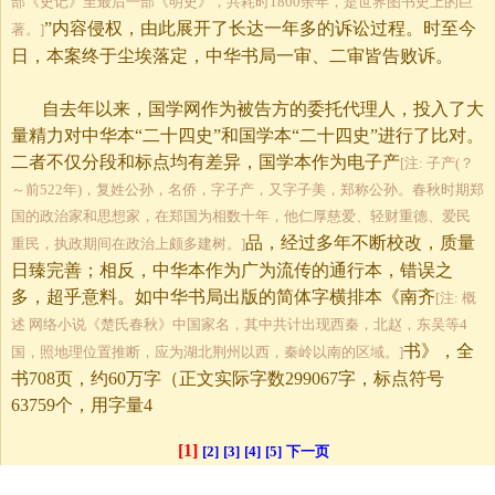
部《史记》至最后一部《明史》，共耗时1800余年，是世界图书史上的巨
”内容侵权，由此展开了长达一年多的诉讼过程。时至今
著。]
日，本案终于尘埃落定，中华书局一审、二审皆告败诉。
自去年以来，国学网作为被告方的委托代理人，投入了大
量精力对中华本“二十四史”和国学本“二十四史”进行了比对。
二者不仅分段和标点均有差异，国学本作为电子产
[注: 子产(？
～前522年)，复姓公孙，名侨，字子产，又字子美，郑称公孙。春秋时期郑
国的政治家和思想家，在郑国为相数十年，他仁厚慈爱、轻财重德、爱民
品，经过多年不断校改，质量
重民，执政期间在政治上颇多建树。]
日臻完善；相反，中华本作为广为流传的通行本，错误之
多，超乎意料。如中华书局出版的简体字横排本《南齐
[注: 概
述 网络小说《楚氏春秋》中国家名，其中共计出现西秦，北赵，东吴等4
书》，全
国，照地理位置推断，应为湖北荆州以西，秦岭以南的区域。]
书
708
页，约
60
万字（正文实际字数
299067
字，标点符号
63759
个，用字量
4
[1]
[2]
[3]
[4]
[5]
下一页