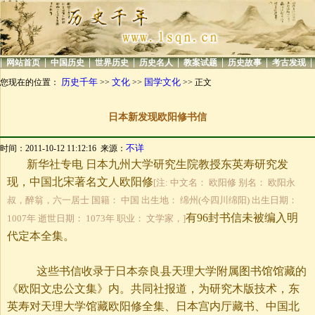
|
|
|
|
|
|
|
|
网站首页
中国历史
世界历史
历史名人
教案试题
历史故事
考古发现
历史千年
文化
国学文化
您现在的位置：
>>
>>
>> 正文
日本新发现欧阳修书信
不详
时间：2011-10-12 11:12:16 来源：
新华社专电
日本九州大学研究生院教授东英寿研究发
现，中国北宋著名文人欧阳修
[注: 中文名： 欧阳修 别名： 欧阳永
叔，醉翁，六一居士 国籍： 中国 出生地： 绵州(今四川绵阳) 出生日期：
有96封书信未被编入明
1007年 逝世日期： 1073年 职业： 文学家，]
代定本全集。
这些书信收录于日本奈良县天理大学附属图书馆馆藏的
《欧阳文忠公文集》内。共同社报道，为研究木版技术，东
英寿对天理大学馆藏欧阳修全集、日本宫内厅藏书、中国北