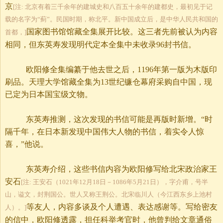
京
[注: 北京有着三千余年的建城史和八百五十余年的建都史，最初见于记
载的名字为“蓟”。民国时期，称北平。新中国成立后，是中华人民共和国的
国家图书馆馆藏全集展开比较。这三者先前被认为内容
首都，]
相同，但东英寿发现明代定本全集中未收录
96封书信。
欧阳修全集编纂于他去世之后，
1196年第一版为木版印
刷品。天理大学馆藏全集为13世纪镰仓幕府采购自中国，现
已定为日本国宝级文物。
东英寿推测，这次发现的书信可能是再版时新增。“时
隔千年，在日本新发现中国伟大人物的书信，着实令人惊
喜，”他说。
东英寿介绍，这些书信内容为欧阳修写给北宋政治家王
安石
[注: 王安石（1021年12月18日－1086年5月21日），字介甫，号半
山，谥文，封荆国公。世人又称王荆公。北宋临川人（今江西东乡上池村
等友人，内容多谈及个人遭遇、表达感谢等。写给密友
人）。]
的信中，欧阳修透露，担任科举考官时，他曾判给文章通俗