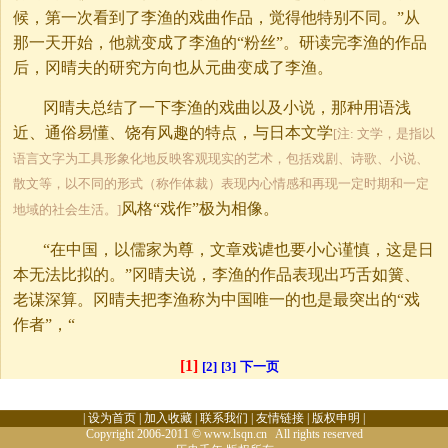
候，第一次看到了李渔的戏曲作品，觉得他特别不同。”从
那一天开始，他就变成了李渔的“粉丝”。研读完李渔的作品
后，冈晴夫的研究方向也从元曲变成了李渔。
冈晴夫总结了一下李渔的戏曲以及小说，那种用语浅
近、通俗易懂、饶有风趣的特点，与日本文学
[注: 文学，是指以
语言文字为工具形象化地反映客观现实的艺术，包括戏剧、诗歌、小说、
散文等，以不同的形式（称作体裁）表现内心情感和再现一定时期和一定
风格“戏作”极为相像。
地域的社会生活。]
“在中国，以儒家为尊，文章戏谑也要小心谨慎，这是日
本无法比拟的。”冈晴夫说，李渔的作品表现出巧舌如簧、
老谋深算。冈晴夫把李渔称为中国唯一的也是最突出的“戏
作者”，“
[1]
[2]
[3]
下一页
|
设为首页
|
加入收藏
|
联系我们
|
友情链接
|
版权申明
|
Copyright 2006-2011 © www.lsqn.cn All rights reserved