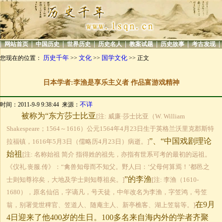
|
|
|
|
|
|
|
|
网站首页
中国历史
世界历史
历史名人
教案试题
历史故事
考古发现
历史千年
文化
国学文化
您现在的位置：
>>
>>
>> 正文
日本学者:李渔是享乐主义者 作品富游戏精神
不详
时间：2011-9-9 9:38:44 来源：
被称为“东方莎士比亚
[注: 威廉·莎士比亚（W. William
Shakespeare；1564～1616）公元1564年4月23日生于英格兰沃里克郡斯特
”、“中国戏剧理论
拉福镇，1616年5月3日（儒略历4月23日）病逝。]
始祖
[注: 名称始祖 简介 指得姓的祖先，亦指有世系可考的最初的远祖。
《仪礼.丧服.传》：“禽兽知母而不知父。野人曰：‘父母何算焉！’都邑之
”的李渔
士则知尊祢矣，大地及学士则知尊祖矣。]
[注: 李渔（1610-
1680），原名仙侣，字谪凡，号天徒，中年改名为李渔，字笠鸿，号笠
在9月
翁，别署觉世稗官、笠道人、随庵主人、新亭樵客、湖上笠翁等。]
4日迎来了他400岁的生日。100多名来自海内外的学者齐聚