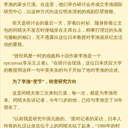
李渔的家乡兰溪。在这里，他们举办研讨会并成立李渔国际
研究中心，以这种方式向这位明末清初的戏剧巨擘致敬。
前天是研讨会的最后一天，穿着白衬衫、随身拎着公文
包的冈晴夫不发言时便端坐在主席台上，稍事打理过的头发
与服帖的袖口，无不透露出这位日本教授对李渔诞辰纪念活
动的重视。
“曾经风靡一时的戏曲和小说作家李渔是一个
epicurean(享乐主义者)。”在研讨会现场，这位日本庆应大学
的教授用这样一句中英夹杂的句子开始了他对李渔的论述。
为了李渔“变节”，转变研究方向
这是冈晴夫第三次来到兰溪，每一次，都是为李渔而
来。冈晴夫告诉记者，今年72岁的他，已经与李渔交了30年
朋友了。
“以前我是研究中国元曲的。”面对记者的采访，日本人
特有的礼仪让坐在位子上的冈晴夫站了起来，“1980年的时