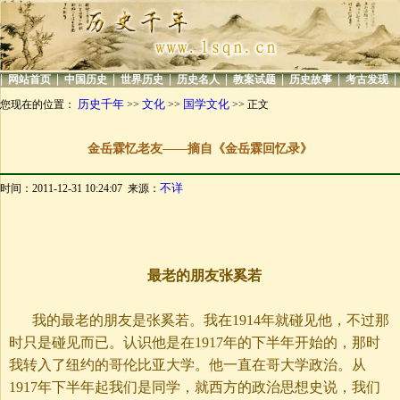
|
|
|
|
|
|
|
|
网站首页
中国历史
世界历史
历史名人
教案试题
历史故事
考古发现
历史千年
文化
国学文化
您现在的位置：
>>
>>
>> 正文
金岳霖忆老友——摘自《金岳霖回忆录》
不详
时间：2011-12-31 10:24:07 来源：
最老的朋友张奚若
我的最老的朋友是张奚若。我在1914年就碰见他，不过那
时只是碰见而已。认识他是在1917年的下半年开始的，那时
我转入了纽约的哥伦比亚大学。他一直在哥大学政治。从
1917年下半年起我们是同学，就西方的政治思想史说，我们