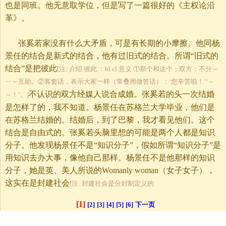
也是同班。他无意取学位，但是写了一篇很好的《主权论沿
革》。
张奚若家没有什么大矛盾，可是有长期的小摩擦。他同杨
景任的结合是新式的结合，他有过旧式的结合。所谓“旧式的
结合”是把彼此
[注: 介绍 彼此 ：bǐ cǐ 意义 ①那个和这个；双方：不分～
ㄧ～互助。②客套话，表示大家一样（常叠用做答话）：‘您辛苦啦！’‘～
不认识的双方经媒人说合成婚。张奚若的头一次结婚
～！’。]
是怎样了的，我不知道。杨景任在苏格兰大学毕业，他们是
在苏格兰结婚的。结婚后，到了巴黎，我才看见他们。这个
结合是自由式的。张奚若头脑里想的可能是两个人都是知识
分子。他发现杨景任不是“知识分子”，假如所谓“知识分子”是
用知识去办大事，像他自己那样。杨景任不是他那样的知识
分子，她是英、美人所说的Womanly woman（女子女子），
这实在是封建社会
[注: 封建社会是分封制定义的
[1]
[2]
[3]
[4]
[5]
[6]
下一页