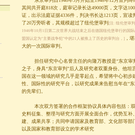
东京审判自
1946年5月开始至1948年12月宣
馆
其间共开庭818次，庭审记录长达49000页，文字达100
证，出示法庭证据4336件，判决书长达1213页，宣
了20万旁听者，其规模超过了纽伦堡审判
[注: 纽伦堡审判
1946年10月1日第二次世界大战结束之后在德国纽伦堡举行的国
，堪
盟国认定为“主要战争犯”中的21人被推上了历史的审判台，]
…
大的一次国际审判。
担任研究中心名誉主任的
向隆万
教授是“东京审
之子，身具“东京审判”后人及研究者双重身份。他坦
国在这一领域的研究几乎是零起点，希望将中心初步
…
性、国际性的研究平台，以研究成果来告慰当年在“东
的先辈们。
本次双方签署的合作框架协议具体内容包括：双方
史料征集、整理与研究方面开展全面合作，优势互补
建、成果共享；共同申请国家及教育部、文化部等部
以及国家和教育部设立的学术研究