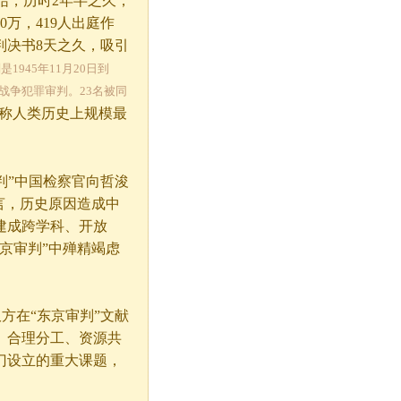
判终结，历时2年半之久，
0万，419人出庭作
读判决书8天之久，吸引
是1945年11月20日到
际战争犯罪审判。23名被同
称人类历史上规模最
判”中国检察官向哲浚
言，历史原因造成中
建成跨学科、开放
京审判”中殚精竭虑
在“东京审判”文献
、合理分工、资源共
门设立的重大课题，