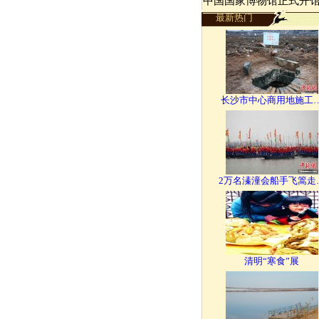
中国国家博物馆正式开
最新热门
长沙市中心商用地施工
2万名溱潼会船手飞篙走
清明“寒食”展