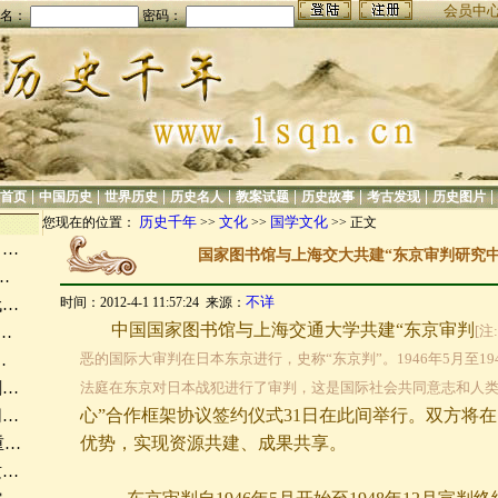
会员中
名：
密码：
|
|
|
|
|
|
|
|
首页
中国历史
世界历史
历史名人
教案试题
历史故事
考古发现
历史图片
历史千年
文化
国学文化
您现在的位置：
>>
>>
>> 正文
，…
国家图书馆与上海交大共建“东京审判研究中
…
不详
时间：2012-4-1 11:57:24 来源：
代…
中国国家图书馆与上海交通大学共建“东京审判
[注
…
恶的国际大审判在日本东京进行，史称“东京判”。1946年5月至19
…
剑…
法庭在东京对日本战犯进行了审判，这是国际社会共同意志和人类
心”合作框架协议签约仪式
31日在此间举行。双方将
网…
优势，实现资源共建、成果共享。
重…
质…