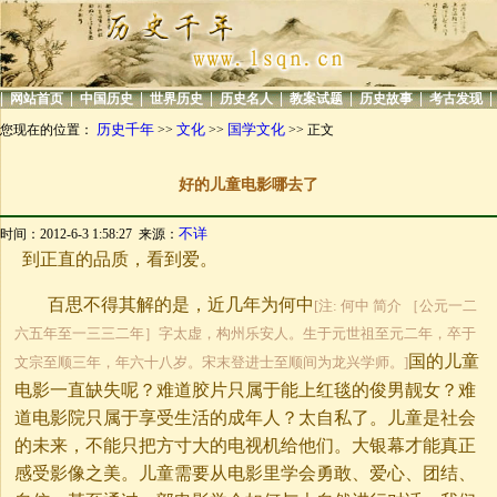
|
|
|
|
|
|
|
|
网站首页
中国历史
世界历史
历史名人
教案试题
历史故事
考古发现
历史千年
文化
国学文化
您现在的位置：
>>
>>
>> 正文
好的儿童电影哪去了
不详
时间：2012-6-3 1:58:27 来源：
到正直的品质，看到爱。
百思不得其解的是，近几年为何中
[注: 何中 简介 ［公元一二
六五年至一三三二年］字太虚，构州乐安人。生于元世祖至元二年，卒于
国的儿童
文宗至顺三年，年六十八岁。宋末登进士至顺间为龙兴学师。]
电影一直缺失呢？难道胶片只属于能上红毯的俊男靓女？难
道电影院只属于享受生活的成年人？太自私了。儿童是社会
的未来，不能只把方寸大的电视机给他们。大银幕才能真正
感受影像之美。儿童需要从电影里学会勇敢、爱心、团结、